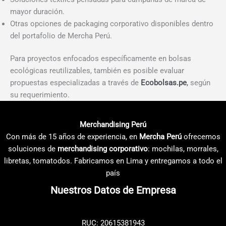
mayor duración.
Otras opciones de packaging corporativo disponibles dentro
del portafolio de Mercha Perú.
Para proyectos enfocados específicamente en bolsas
ecológicas reutilizables, también es posible evaluar
propuestas especializadas a través de
Ecobolsas.pe
,
según
su requerimiento.
Merchandising Perú
Con más de 15 años de experiencia, en
Mercha Perú
ofrecemos
soluciones de
merchandising corporativo
: mochilas, morrales,
libretas, tomatodos. Fabricamos en Lima y entregamos a todo el
país
Nuestros Datos de Empresa
RUC: 20615381943