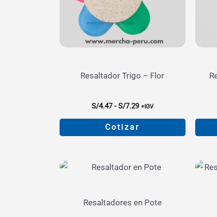
se
pueden
elegir
en
la
página
Resaltador Trigo – Flor
Re
de
producto
Rango
S/
4.47
-
S/
7.29
+IGV
de
precios:
Cotizar
desde
S/4.47
Este
hasta
producto
S/7.29
tiene
múltiples
variantes.
Resaltadores en Pote
Las