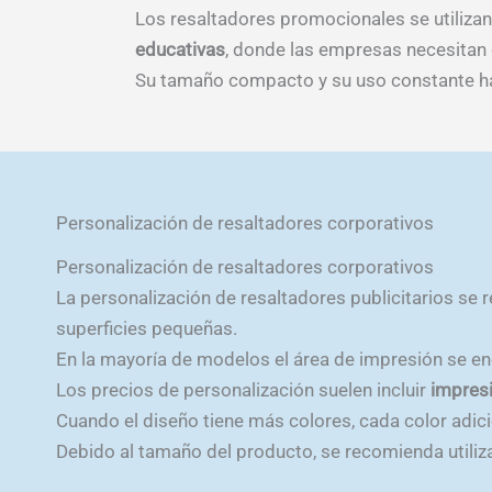
página
tiene
Los resaltadores promocionales se utiliza
de
múltiples
educativas
, donde las empresas necesitan di
producto
variantes.
Su tamaño compacto y su uso constante hac
Las
opciones
se
pueden
Personalización de resaltadores corporativos
elegir
en
Personalización de resaltadores corporativos
la
La personalización de resaltadores publicitarios se
página
superficies pequeñas.
de
En la mayoría de modelos el área de impresión se enc
producto
Los precios de personalización suelen incluir
impresi
Cuando el diseño tiene más colores, cada color adici
Debido al tamaño del producto, se recomienda utiliz