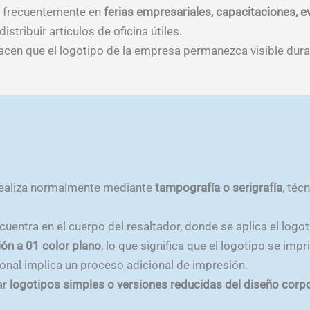
página
página
n frecuentemente en
ferias empresariales, capacitaciones, 
de
de
stribuir artículos de oficina útiles.
producto
producto
en que el logotipo de la empresa permanezca visible duran
 realiza normalmente mediante
tampografía o serigrafía
, téc
uentra en el cuerpo del resaltador, donde se aplica el logo
ón a 01 color plano
, lo que significa que el logotipo se imp
onal implica un proceso adicional de impresión.
ar
logotipos simples o versiones reducidas del diseño corp