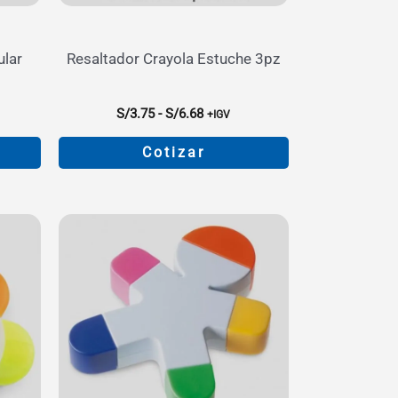
ular
Resaltador Crayola Estuche 3pz
Rango
S/
3.75
-
S/
6.68
+IGV
de
:
precios:
Cotizar
desde
S/3.75
Este
hasta
producto
S/6.68
tiene
múltiples
variantes.
Las
opciones
se
pueden