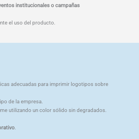
la
eventos institucionales o campañas
página
de
te el uso del producto.
producto
nicas adecuadas para imprimir logotipos sobre
tipo de la empresa.
rime utilizando un color sólido sin degradados.
orativo
.