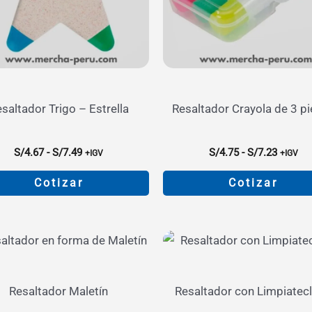
se
se
pueden
pueden
elegir
elegir
en
en
la
la
página
página
saltador Trigo – Estrella
Resaltador Crayola de 3 p
de
de
producto
producto
Rango
Rango
S/
4.67
-
S/
7.49
S/
4.75
-
S/
7.23
+IGV
+IGV
de
de
precios:
precios
Cotizar
Cotizar
desde
desde
S/4.67
S/4.75
Este
Este
hasta
hasta
producto
producto
S/7.49
S/7.23
tiene
tiene
múltiples
múltiples
variantes.
variantes.
Resaltador Maletín
Resaltador con Limpiatec
Las
Las