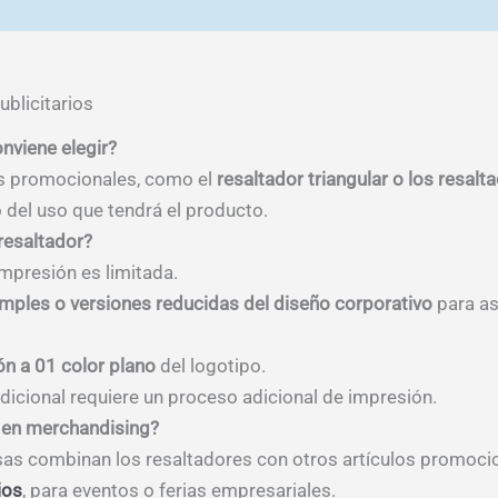
blicitarios
nviene elegir?
es promocionales, como el
resaltador triangular o los resalt
 del uso que tendrá el producto.
resaltador?
impresión es limitada.
imples o versiones reducidas del diseño corporativo
para as
ón a 01 color plano
del logotipo.
adicional requiere un proceso adicional de impresión.
n en merchandising?
s combinan los resaltadores con otros artículos promoc
ios
, para eventos o ferias empresariales.