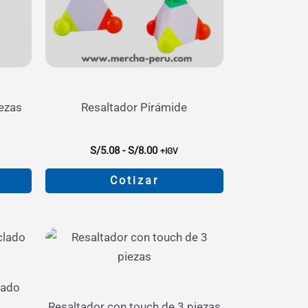
se
pueden
elegir
en
la
página
iezas
Resaltador Pirámide
de
producto
Rango
S/
5.08
-
S/
8.00
+IGV
de
:
precios:
Cotizar
desde
S/5.08
Este
hasta
producto
S/8.00
tiene
múltiples
variantes.
lado
Las
Resaltador con touch de 3 piezas