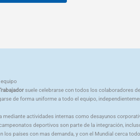
desde
S/8.35
Este
hasta
producto
S/11.40
tiene
múltiples
variantes.
Las
opciones
se
pueden
 equipo
elegir
Trabajador
suele celebrarse con todos los colaboradores de
en
rse de forma uniforme a todo el equipo, independientemen
la
página
a mediante actividades internas como desayunos corporati
de
s campeonatos deportivos son parte de la integración, inclu
producto
son los países con mas demanda, y con el Mundial cerca tod