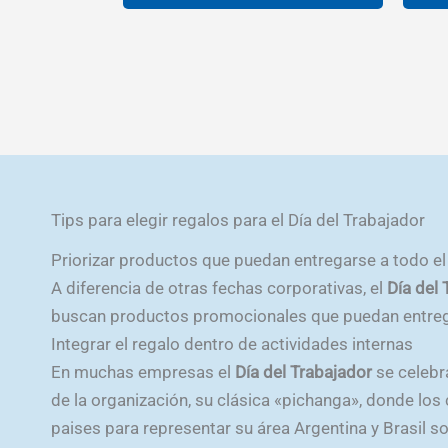
en
desde
S/5.90
Este
la
hasta
producto
página
S/8.85
tiene
de
múltiples
producto
variantes.
Las
opciones
Tips para elegir regalos para el Día del Trabajador
se
pueden
Priorizar productos que puedan entregarse a todo el
elegir
A diferencia de otras fechas corporativas, el
Día del 
en
buscan productos promocionales que puedan entrega
la
Integrar el regalo dentro de actividades internas
página
En muchas empresas el
Día del Trabajador
se celebr
de
de la organización, su clásica «pichanga», donde lo
producto
paises para representar su área Argentina y Brasil 