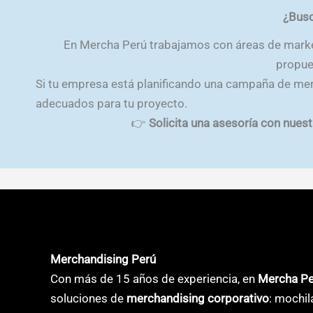
¿Busc
En Mercha Perú trabajamos con áreas de marke
propue
Si tu empresa está planificando una campaña de mer
adecuados para tu proyecto.
👉
Solicita una asesoría con nues
Merchandising Perú
Con más de 15 años de experiencia, en
Mercha P
soluciones de
merchandising corporativo
: mochil