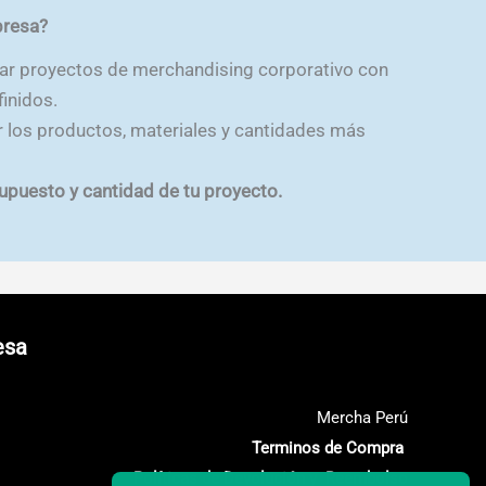
presa?
ar proyectos de merchandising corporativo con
inidos.
r los productos, materiales y cantidades más
supuesto y cantidad de tu proyecto.
esa
Mercha Perú
Terminos de Compra
Políticas de Devolución y Reembolso