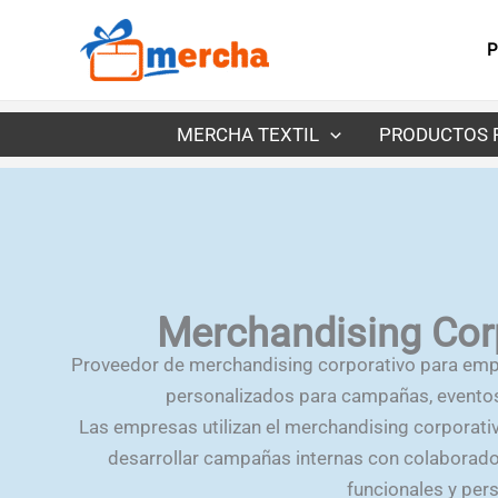
Ir
al
P
contenido
MERCHA TEXTIL
PRODUCTOS 
Merchandising Cor
Proveedor de merchandising corporativo para em
personalizados para campañas, eventos
Las empresas utilizan el merchandising corporativo
desarrollar campañas internas con colabora
funcionales y per