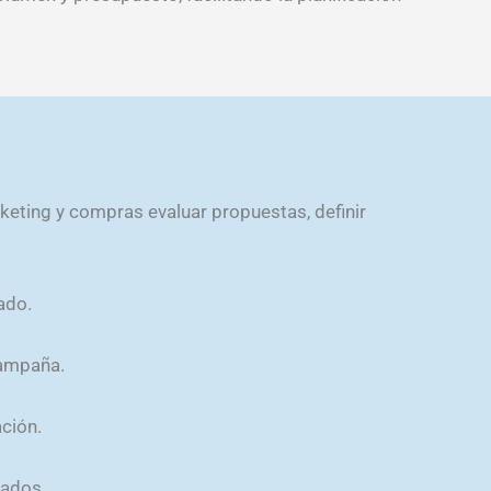
eting y compras evaluar propuestas, definir
ado.
campaña.
ción.
dados.