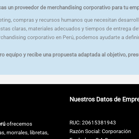
as un proveedor de merchandising corporativo para tu em
ting, compras y recursos humanos que necesitan desarroll
stas claras, materiales adecuados y tiempos de entrega def
chandising corporativo en Perú, podemos ayudarte a defini
tro equipo y recibe una propuesta adaptada al objetivo, pre
Nuestros Datos de Empr
RUC: 20615381943
erú
ofrecemos
Razón Social: Corporación
as, morrales, libretas,