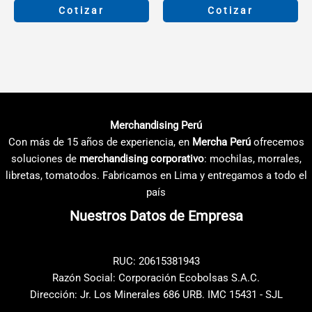
precios:
precios:
Cotizar
Cotizar
desde
desde
S/8.30
S/7.43
Este
Este
hasta
hasta
producto
producto
S/10.20
S/10.38
tiene
tiene
múltiples
múltiples
variantes.
variantes.
Las
Las
Merchandising Perú
opciones
opciones
Con más de 15 años de experiencia, en
Mercha Perú
ofrecemos
se
se
soluciones de
merchandising corporativo
: mochilas, morrales,
pueden
pueden
libretas, tomatodos. Fabricamos en Lima y entregamos a todo el
elegir
elegir
país
en
en
Nuestros Datos de Empresa
la
la
página
página
de
de
RUC: 20615381943
producto
producto
Razón Social: Corporación Ecobolsas S.A.C.
Dirección: Jr. Los Minerales 686 URB. IMC 15431 - SJL