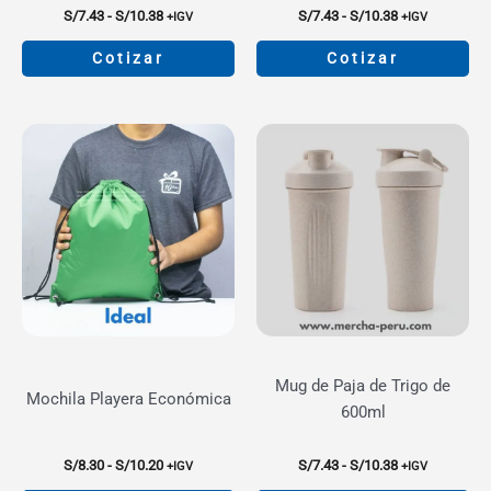
Rango
Rango
S/
7.43
-
S/
10.38
S/
7.43
-
S/
10.38
+IGV
+IGV
de
de
precios:
precios:
Cotizar
Cotizar
desde
desde
S/7.43
S/7.43
Este
Este
hasta
hasta
producto
producto
S/10.38
S/10.38
tiene
tiene
múltiples
múltiples
variantes.
variantes.
Las
Las
opciones
opciones
se
se
pueden
pueden
elegir
elegir
en
en
la
la
Mug de Paja de Trigo de
Mochila Playera Económica
página
página
600ml
de
de
producto
producto
Rango
Rango
S/
8.30
-
S/
10.20
S/
7.43
-
S/
10.38
+IGV
+IGV
de
de