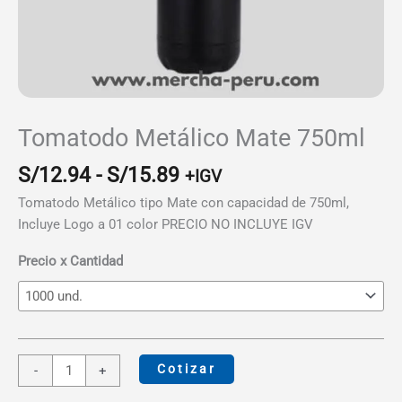
Tomatodo Metálico Mate 750ml
Rango
S/
12.94
-
S/
15.89
+IGV
de
Tomatodo Metálico tipo Mate con capacidad de 750ml,
precios:
Incluye Logo a 01 color PRECIO NO INCLUYE IGV
desde
S/12.94
Precio x Cantidad
hasta
S/15.89
Tomatodo
Cotizar
-
+
Metálico