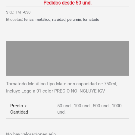
Mate
750ml
SKU:
TMT-030
cantidad
Etiquetas:
ferias
,
metálico
,
navidad
,
perumin
,
tomatodo
Descripción
Información adicional
Valoraciones (0)
Tomatodo Metálico tipo Mate con capacidad de 750ml,
Incluye Logo a 01 color PRECIO NO INCLUYE IGV
Precio x
50 und., 100 und., 500 und., 1000
Cantidad
und.
No hay valoraciones aún.