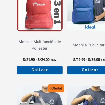
Mochila Multifunción de
Mochila Publicitar
Poliester
Rango
Ra
S/
21.90
-
S/
24.00
S/
19.99
-
S/
35.00
+IGV
+I
de
de
precios:
pre
Cotizar
Cotizar
desde
de
S/21.90
S/1
Este
Este
hasta
has
producto
product
S/24.00
S/3
¡Oferta!
tiene
tiene
múltiples
múltiple