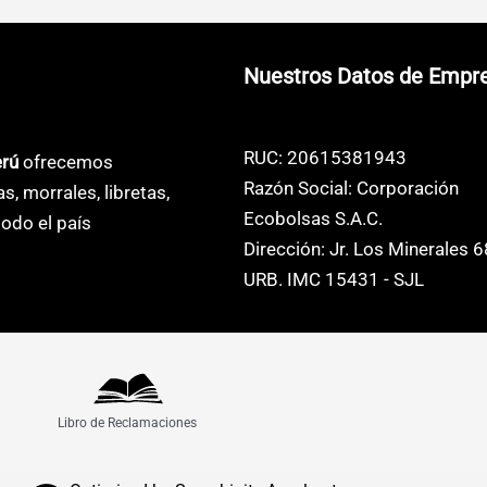
s
opciones
opciones
se
se
Nuestros Datos de Empr
pueden
pueden
elegir
elegir
en
en
RUC: 20615381943
erú
ofrecemos
la
la
Razón Social: Corporación
as, morrales, libretas,
página
página
Ecobolsas S.A.C.
odo el país
de
de
Dirección: Jr. Los Minerales 
o
producto
producto
URB. IMC 15431 - SJL
Libro de Reclamaciones