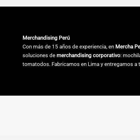
opciones
opcione
se
se
pueden
pueden
elegir
elegir
Merchandising Perú
en
en
Con más de 15 años de experiencia, en
Mercha P
la
la
soluciones de
merchandising corporativo
: mochil
página
página
tomatodos. Fabricamos en Lima y entregamos a t
de
de
producto
product