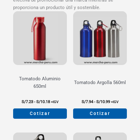
proporciona un producto útil y sostenible.
Tomatodo Aluminio
Tomatodo Argolla 560ml
650ml
Rango
Rango
S/
7.23
-
S/
10.18
S/
7.94
-
S/
10.99
+IGV
+IGV
de
de
precios:
precios:
Cotizar
Cotizar
desde
desde
S/7.23
S/7.94
Este
Este
hasta
hasta
producto
producto
S/10.18
S/10.99
tiene
tiene