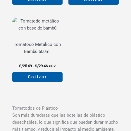
desde
desde
S/16.51
S/23.75
Este
Este
hasta
hasta
producto
producto
S/20.28
S/27.52
tiene
tiene
múltiples
múltiples
variantes.
variantes.
Tomatodo Metálico con
Las
Las
Bambú 500ml
opciones
opciones
se
se
Rango
pueden
pueden
S/
25.69
-
S/
29.46
+IGV
de
elegir
elegir
precios:
Cotizar
en
en
desde
S/25.69
Este
la
la
hasta
producto
página
página
S/29.46
tiene
de
de
múltiples
Tomatodos de Plástico
producto
producto
variantes.
Son más duraderas que las botellas de plástico
Las
desechables, lo que significa que pueden durar mucho
opciones
más tiempo, y reducir el impacto al medio ambiente,