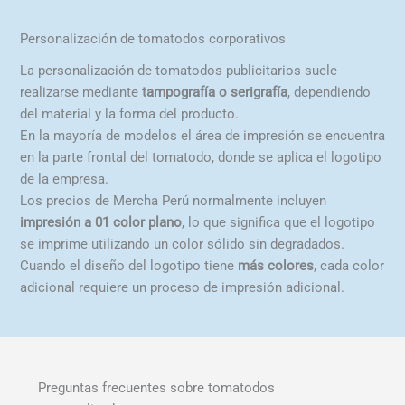
la
Las
Personalización de tomatodos corporativos
página
opciones
de
se
La personalización de tomatodos publicitarios suele
producto
pueden
realizarse mediante
tampografía o serigrafía
, dependiendo
elegir
del material y la forma del producto.
en
En la mayoría de modelos el área de impresión se encuentra
la
en la parte frontal del tomatodo, donde se aplica el logotipo
página
de la empresa.
de
Los precios de Mercha Perú normalmente incluyen
producto
impresión a 01 color plano
, lo que significa que el logotipo
se imprime utilizando un color sólido sin degradados.
Cuando el diseño del logotipo tiene
más colores
, cada color
adicional requiere un proceso de impresión adicional.
Preguntas frecuentes sobre tomatodos