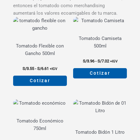
se
entonces el tomatodo como merchandising
pueden
aumentará los valores ecoamigables de tu marca.
elegir
en
la
Tomatodo Camiseta
página
Tomatodo Flexible con
500ml
de
Gancho 500ml
producto
Rango
S/
3.96
-
S/
7.02
+IGV
de
Rango
S/
3.55
-
S/
6.61
+IGV
precios:
Cotizar
de
desde
precios:
Cotizar
S/3.96
Este
desde
hasta
S/3.55
Este
producto
S/7.02
hasta
producto
tiene
S/6.61
tiene
múltiples
múltiples
variantes.
Tomatodo Económico
variantes.
Las
750ml
Las
opciones
Tomatodo Bidón 1 Litro
opciones
se