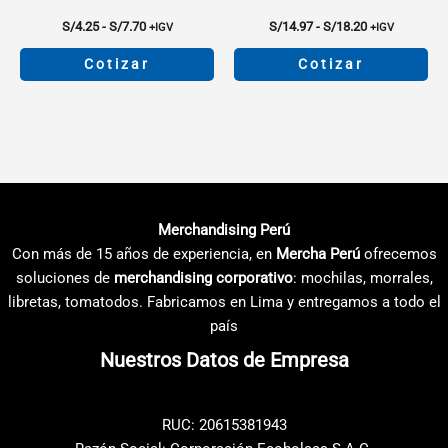
de
de
producto
producto
Rango
Rango
S/
4.25
-
S/
7.70
S/
14.97
-
S/
18.20
+IGV
+IGV
de
de
precios:
precios:
Cotizar
Cotizar
desde
desde
S/4.25
S/14.97
Este
Este
hasta
hasta
producto
producto
S/7.70
S/18.20
tiene
tiene
múltiples
múltiples
variantes.
variantes.
Las
Las
Merchandising Perú
opciones
opciones
Con más de 15 años de experiencia, en
Mercha Perú
ofrecemos
se
se
soluciones de
merchandising corporativo
: mochilas, morrales,
pueden
pueden
libretas, tomatodos. Fabricamos en Lima y entregamos a todo el
elegir
elegir
país
en
en
Nuestros Datos de Empresa
la
la
página
página
de
de
RUC: 20615381943
producto
producto