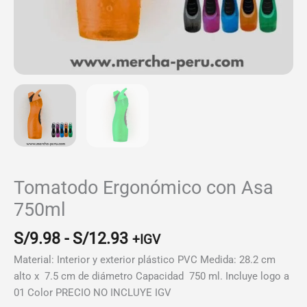
Tomatodo Ergonómico con Asa
750ml
Rango
S/
9.98
-
S/
12.93
+IGV
de
Material: Interior y exterior plástico PVC Medida: 28.2 cm
precios:
alto x 7.5 cm de diámetro Capacidad 750 ml. Incluye logo a
desde
01 Color PRECIO NO INCLUYE IGV
S/9.98