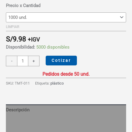
hasta
Precio x Cantidad
S/12.93
LIMPIAR
S/
9.98
+IGV
Disponibilidad:
5000 disponibles
Tomatodo
Cotizar
-
+
Ergonómico
con
Asa
SKU:
TMT-011
Etiqueta:
plástico
750ml
cantidad
Descripción
Información adicional