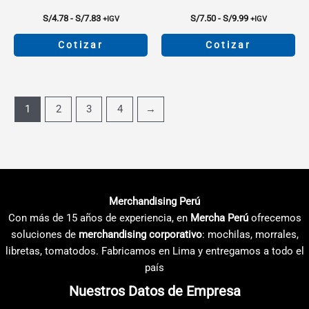
de
producto
Rango
Rango
S/
4.78
-
S/
7.83
S/
7.50
-
S/
9.99
+IGV
+IGV
de
de
precios:
precios:
Cotizar
Cotizar
desde
desde
S/4.78
S/7.50
Este
Este
hasta
hasta
producto
producto
S/7.83
S/9.99
tiene
tiene
1
2
3
4
→
múltiples
múltiples
variantes.
variantes.
Las
Las
opciones
opciones
se
se
pueden
pueden
Merchandising Perú
elegir
elegir
Con más de 15 años de experiencia, en
Mercha Perú
ofrecemos
en
en
soluciones de
merchandising corporativo
: mochilas, morrales,
la
la
libretas, tomatodos. Fabricamos en Lima y entregamos a todo el
página
página
país
de
de
Nuestros Datos de Empresa
producto
producto