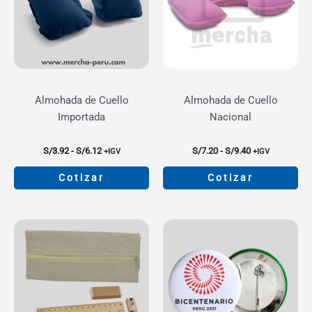
Almohada de Cuello
Almohada de Cuello
Importada
Nacional
Rango
Rango
S/
3.92
-
S/
6.12
S/
7.20
-
S/
9.40
+IGV
+IGV
de
de
precios:
precios:
Cotizar
Cotizar
desde
desde
S/3.92
S/7.20
Este
Este
hasta
hasta
producto
producto
S/6.12
S/9.40
tiene
tiene
múltiples
múltiples
variantes.
variantes.
Las
Las
opciones
opciones