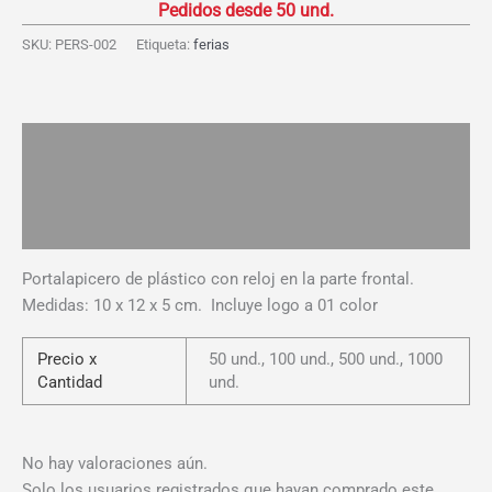
Reloj
cantidad
SKU:
PERS-002
Etiqueta:
ferias
Descripción
Información adicional
Valoraciones (0)
Portalapicero de plástico con reloj en la parte frontal.
Medidas: 10 x 12 x 5 cm. Incluye logo a 01 color
Precio x
50 und., 100 und., 500 und., 1000
Cantidad
und.
No hay valoraciones aún.
Solo los usuarios registrados que hayan comprado este