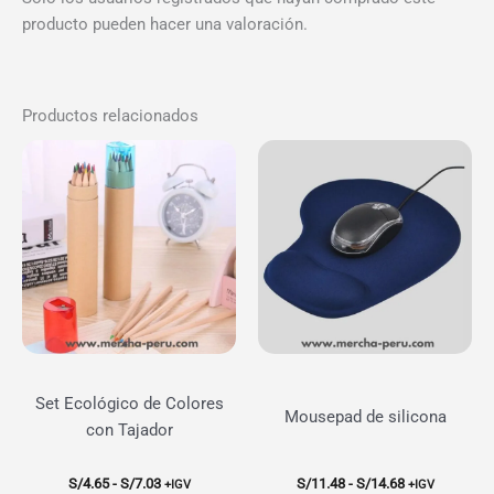
producto pueden hacer una valoración.
Productos relacionados
Set Ecológico de Colores
Mousepad de silicona
con Tajador
Rango
Rango
S/
4.65
-
S/
7.03
S/
11.48
-
S/
14.68
+IGV
+IGV