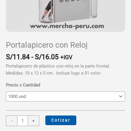
Portalapicero con Reloj
Rango
S/
11.84
-
S/
16.05
+IGV
de
Portalapicero de plástico con reloj en la parte frontal.
precios:
Medidas: 10 x 12 x 5 cm. Incluye logo a 01 color
desde
S/11.84
Precio x Cantidad
hasta
S/16.05
Portalapicero
Cotizar
-
+
con