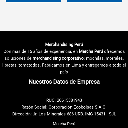
desde
desde
S/7.50
S/1.14
Este
Este
hasta
hasta
producto
producto
S/9.99
S/2.50
tiene
tiene
múltiples
múltiples
variantes.
variantes.
Las
Las
Merchandising Perú
opciones
opciones
Con más de 15 años de experiencia, en
Mercha Perú
ofrecemos
se
se
soluciones de
merchandising corporativo
: mochilas, morrales,
pueden
pueden
libretas, tomatodos. Fabricamos en Lima y entregamos a todo el
elegir
elegir
país
en
en
Nuestros Datos de Empresa
la
la
página
página
de
de
RUC: 20615381943
producto
producto
Razón Social: Corporación Ecobolsas S.A.C.
Dirección: Jr. Los Minerales 686 URB. IMC 15431 - SJL
Mercha Perú