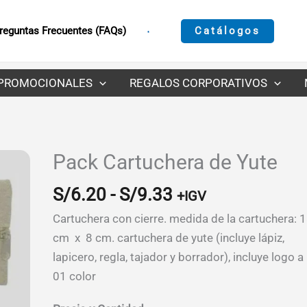
Catálogos
reguntas Frecuentes (FAQs)
PROMOCIONALES
REGALOS CORPORATIVOS
Pack Cartuchera de Yute
Rango
S/
6.20
-
S/
9.33
+IGV
de
Cartuchera con cierre. medida de la cartuchera: 
precios:
cm x 8 cm. cartuchera de yute (incluye lápiz,
desde
lapicero, regla, tajador y borrador), incluye logo a
S/6.20
01 color
hasta