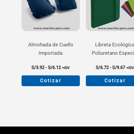
Almohada de Cuello
Libreta Ecológic
Importada
Poliuretano Especi
Rango
Ran
S/
3.92
-
S/
6.12
S/
6.72
-
S/
9.67
+IGV
+IG
de
de
precios:
prec
Cotizar
Cotizar
desde
des
S/3.92
S/6.
Este
Este
hasta
hast
producto
product
S/6.12
S/9.
tiene
tiene
múltiples
múltiple
variantes.
variante