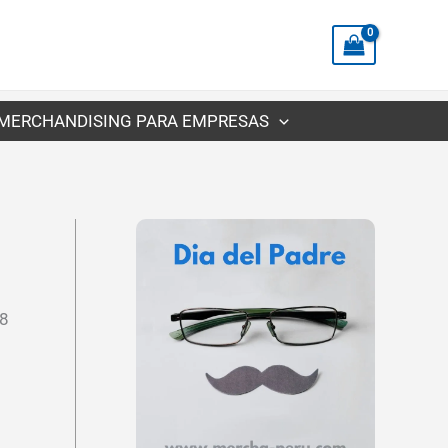
precios:
desde
S/6.20
hasta
MERCHANDISING PARA EMPRESAS
S/9.33
18