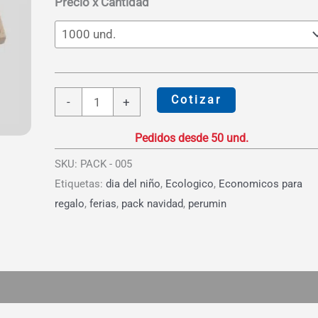
S/9.33
Precio x Cantidad
Pack
Cotizar
-
+
Cartuchera
de
Yute
SKU:
PACK - 005
cantidad
Etiquetas:
dia del niño
,
Ecologico
,
Economicos para
regalo
,
ferias
,
pack navidad
,
perumin
es (0)