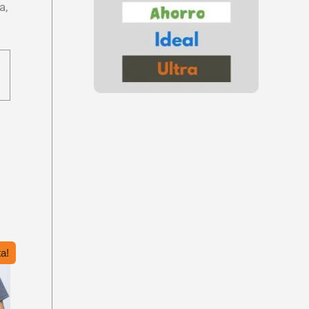
a,
a!