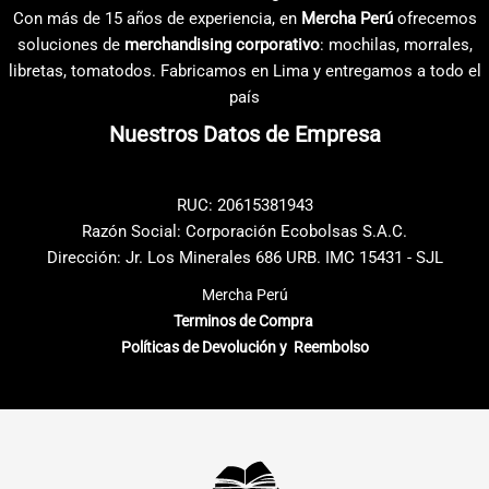
opciones
opciones
Con más de 15 años de experiencia, en
Mercha Perú
ofrecemos
se
se
soluciones de
merchandising corporativo
: mochilas, morrales,
pueden
pueden
libretas, tomatodos. Fabricamos en Lima y entregamos a todo el
elegir
elegir
país
en
en
Nuestros Datos de Empresa
la
la
página
página
de
de
RUC: 20615381943
producto
producto
Razón Social: Corporación Ecobolsas S.A.C.
Dirección: Jr. Los Minerales 686 URB. IMC 15431 - SJL
Mercha Perú
Terminos de Compra
Políticas de Devolución y Reembolso