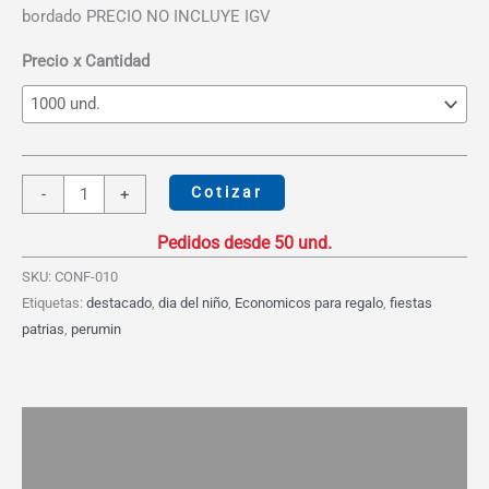
desde
bordado PRECIO NO INCLUYE IGV
S/8.10
hasta
Precio x Cantidad
S/10.00
Mochila
Cotizar
-
+
Playera
Cruzada
cantidad
SKU:
CONF-010
Etiquetas:
destacado
,
dia del niño
,
Economicos para regalo
,
fiestas
patrias
,
perumin
Descripción
Información adicional