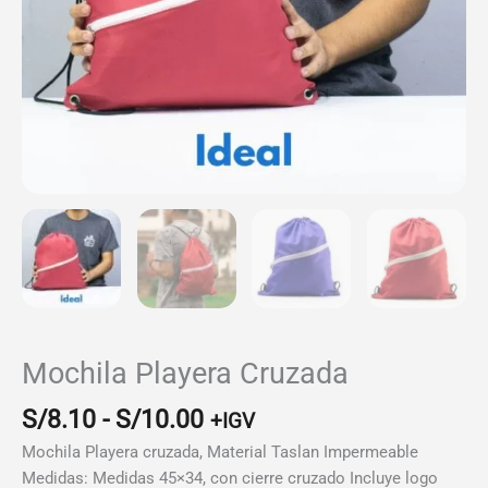
Mochila Playera Cruzada
Rango
S/
8.10
-
S/
10.00
+IGV
de
Mochila Playera cruzada, Material Taslan Impermeable
precios:
Medidas: Medidas 45×34, con cierre cruzado Incluye logo