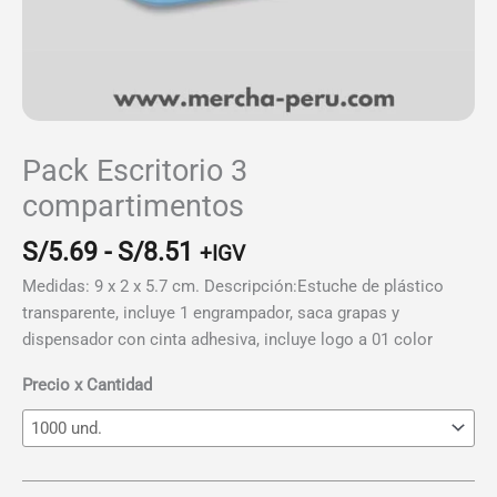
Pack Escritorio 3
compartimentos
Rango
S/
5.69
-
S/
8.51
+IGV
de
Medidas: 9 x 2 x 5.7 cm. Descripción:Estuche de plástico
precios:
transparente, incluye 1 engrampador, saca grapas y
desde
dispensador con cinta adhesiva, incluye logo a 01 color
S/5.69
hasta
Precio x Cantidad
S/8.51