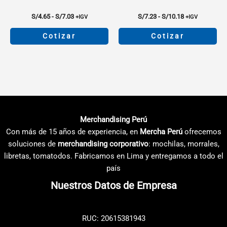
de
de
producto
producto
Rango
Rango
S/
4.65
-
S/
7.03
S/
7.23
-
S/
10.18
+IGV
+IGV
de
de
precios:
precios:
Cotizar
Cotizar
desde
desde
S/4.65
S/7.23
Este
Este
hasta
hasta
producto
producto
S/7.03
S/10.18
tiene
tiene
múltiples
múltiples
variantes.
variantes.
Las
Las
Merchandising Perú
opciones
opciones
Con más de 15 años de experiencia, en
Mercha Perú
ofrecemos
se
se
soluciones de
merchandising corporativo
: mochilas, morrales,
pueden
pueden
libretas, tomatodos. Fabricamos en Lima y entregamos a todo el
elegir
elegir
país
en
en
Nuestros Datos de Empresa
la
la
página
página
de
de
RUC: 20615381943
producto
producto