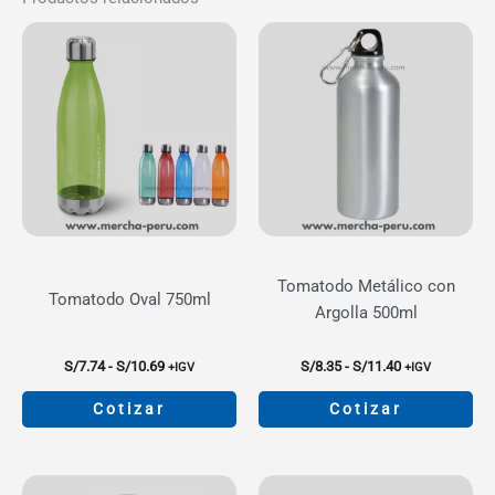
Tomatodo Metálico con
Tomatodo Oval 750ml
Argolla 500ml
Rango
Rango
S/
7.74
-
S/
10.69
S/
8.35
-
S/
11.40
+IGV
+IGV
de
de
precios:
precios:
Cotizar
Cotizar
desde
desde
S/7.74
S/8.35
Este
Este
hasta
hasta
producto
producto
S/10.69
S/11.40