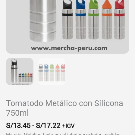
Tomatodo Metálico con Silicona
750ml
Rango
S/
13.45
-
S/
17.22
+IGV
de
Material Metálico tanto por el interior y exterior, medidas