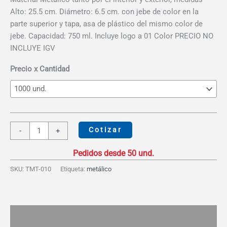
precios:
Alto: 25.5 cm. Diámetro: 6.5 cm. con jebe de color en la
desde
parte superior y tapa, asa de plástico del mismo color de
S/13.45
jebe. Capacidad: 750 ml. Incluye logo a 01 Color PRECIO NO
hasta
INCLUYE IGV
S/17.22
Precio x Cantidad
Tomatodo
Cotizar
-
+
Metálico
con
Silicona
SKU:
TMT-010
Etiqueta:
metálico
750ml
cantidad
Descripción