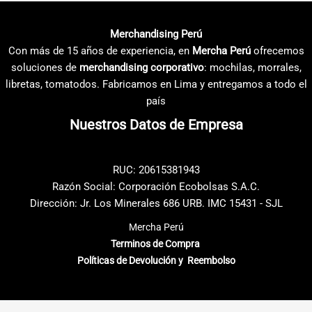
variantes.
variantes.
Las
Las
Merchandising Perú
opciones
opciones
Con más de 15 años de experiencia, en
Mercha Perú
ofrecemos
se
se
soluciones de
merchandising corporativo
: mochilas, morrales,
pueden
pueden
libretas, tomatodos. Fabricamos en Lima y entregamos a todo el
elegir
elegir
país
en
en
Nuestros Datos de Empresa
la
la
página
página
de
de
RUC: 20615381943
producto
producto
Razón Social: Corporación Ecobolsas S.A.C.
Dirección: Jr. Los Minerales 686 URB. IMC 15431 - SJL
Mercha Perú
Terminos de Compra
Políticas de Devolución y Reembolso