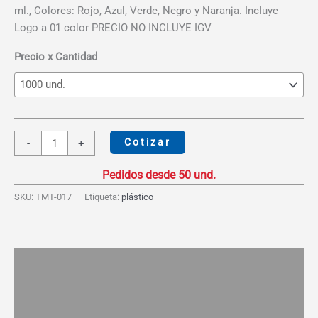
desde
ml., Colores: Rojo, Azul, Verde, Negro y Naranja. Incluye
S/8.96
Logo a 01 color PRECIO NO INCLUYE IGV
hasta
S/11.91
Precio x Cantidad
Tomatodo
Cotizar
-
+
Aro
950ml
cantidad
SKU:
TMT-017
Etiqueta:
plástico
Descripción
Información adicional
Valoraciones (0)