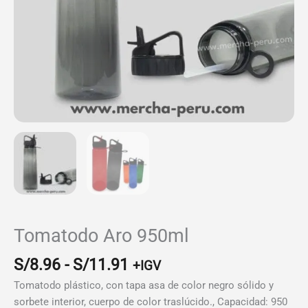
Tomatodo Aro 950ml
Rango
S/
8.96
-
S/
11.91
+IGV
de
Tomatodo plástico, con tapa asa de color negro sólido y
precios:
sorbete interior, cuerpo de color traslúcido., Capacidad: 950