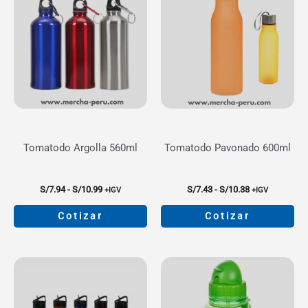
Tomatodo Argolla 560ml
Tomatodo Pavonado 600ml
Rango
Rango
S/
7.94
-
S/
10.99
S/
7.43
-
S/
10.38
+IGV
+IGV
de
de
precios:
precios:
Cotizar
Cotizar
desde
desde
S/7.94
S/7.43
Este
Este
hasta
hasta
producto
producto
S/10.99
S/10.38
tiene
tiene
múltiples
múltiples
variantes.
variantes.