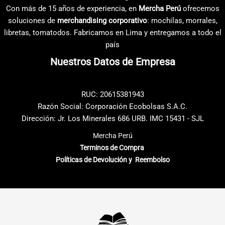
opciones
opciones
Con más de 15 años de experiencia, en
Mercha Perú
ofrecemos
se
se
soluciones de
merchandising corporativo
: mochilas, morrales,
pueden
pueden
libretas, tomatodos. Fabricamos en Lima y entregamos a todo el
elegir
elegir
país
en
en
Nuestros Datos de Empresa
la
la
página
página
de
de
RUC: 20615381943
producto
producto
Razón Social: Corporación Ecobolsas S.A.C.
Dirección: Jr. Los Minerales 686 URB. IMC 15431 - SJL
Mercha Perú
Terminos de Compra
Políticas de Devolución y Reembolso