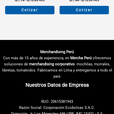
S/
7.74
-
S/
10.69
S/
7.94
-
S/
10.99
+IGV
+IGV
de
de
precios:
precios:
Cotizar
Cotizar
desde
desde
S/7.74
S/7.94
Este
Este
hasta
hasta
producto
producto
S/10.69
S/10.99
tiene
tiene
múltiples
múltiples
variantes.
variantes.
Las
Las
Merchandising Perú
opciones
opciones
Con más de 15 años de experiencia, en
Mercha Perú
ofrecemos
se
se
soluciones de
merchandising corporativo
: mochilas, morrales,
pueden
pueden
libretas, tomatodos. Fabricamos en Lima y entregamos a todo el
elegir
elegir
país
en
en
Nuestros Datos de Empresa
la
la
página
página
de
de
RUC: 20615381943
producto
producto
Razón Social: Corporación Ecobolsas S.A.C.
Dirección: Jr. Los Minerales 686 URB. IMC 15431 - SJL