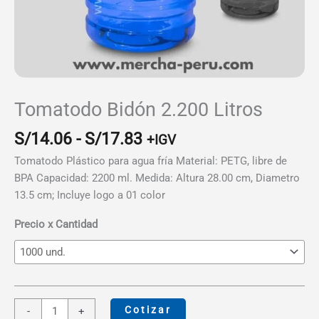
Tomatodo Bidón 2.200 Litros
Rango
S/
14.06
-
S/
17.83
+IGV
de
Tomatodo Plástico para agua fría Material: PETG, libre de
precios:
BPA Capacidad: 2200 ml. Medida: Altura 28.00 cm, Diametro
desde
13.5 cm; Incluye logo a 01 color
S/14.06
hasta
Precio x Cantidad
S/17.83
Tomatodo
Cotizar
-
+