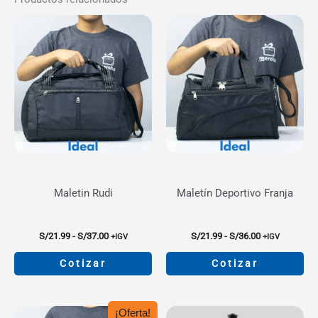
Maletin Rudi
Maletín Deportivo Franja
Rango
Rango
S/
21.99
-
S/
37.00
S/
21.99
-
S/
36.00
+IGV
+IGV
de
de
precios:
precios:
Cotizar
Cotizar
desde
desde
S/21.99
S/21.99
Este
Este
hasta
hasta
producto
producto
S/37.00
S/36.00
¡Oferta!