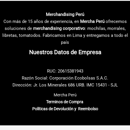
variantes.
variantes.
Las
Las
Merchandising Perú
opciones
opciones
Con más de 15 años de experiencia, en
Mercha Perú
ofrecemos
se
se
soluciones de
merchandising corporativo
: mochilas, morrales,
pueden
pueden
libretas, tomatodos. Fabricamos en Lima y entregamos a todo el
elegir
elegir
país
en
en
Nuestros Datos de Empresa
la
la
página
página
de
de
RUC: 20615381943
producto
producto
Razón Social: Corporación Ecobolsas S.A.C.
Dirección: Jr. Los Minerales 686 URB. IMC 15431 - SJL
Mercha Perú
Terminos de Compra
Políticas de Devolución y Reembolso