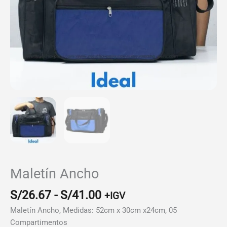
Maletín Ancho
Rango
S/
26.67
-
S/
41.00
+IGV
de
Maletín Ancho, Medidas: 52cm x 30cm x24cm, 05
precios:
Compartimentos