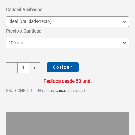
desde
S/26.67
Calidad Acabados
hasta
S/41.00
Precio x Cantidad
Maletín
Cotizar
-
+
Ancho
cantidad
SKU:
CONF-001
Etiquetas:
canasta
,
navidad
Descripción
Información adicional