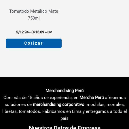
en
en
la
la
Tomatodo Metálico Mate
página
página
750ml
de
de
producto
producto
Rango
S/
12.94
-
S/
15.89
+IGV
de
precios:
Cotizar
desde
S/12.94
Este
hasta
producto
S/15.89
tiene
múltiples
variantes.
Las
Merchandising Perú
opciones
Con más de 15 años de experiencia, en
Mercha Perú
ofrecemos
se
soluciones de
merchandising corporativo
: mochilas, morrales,
pueden
libretas, tomatodos. Fabricamos en Lima y entregamos a todo el
elegir
país
en
Nuestros Datos de Empresa