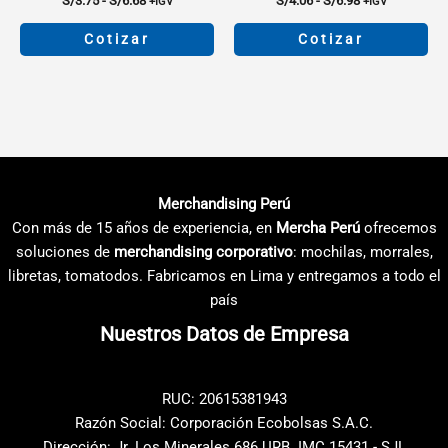
S/
3.75
-
S/
6.68
S/
4.06
-
S/
6.98
+IGV
+IGV
de
de
precios:
precios:
Cotizar
Cotizar
desde
desde
S/3.75
S/4.06
Este
Este
hasta
hasta
producto
producto
S/6.68
S/6.98
tiene
tiene
múltiples
múltiples
variantes.
variantes.
Las
Las
Merchandising Perú
opciones
opciones
Con más de 15 años de experiencia, en
Mercha Perú
ofrecemos
se
se
soluciones de
merchandising corporativo
: mochilas, morrales,
pueden
pueden
libretas, tomatodos. Fabricamos en Lima y entregamos a todo el
elegir
elegir
país
en
en
Nuestros Datos de Empresa
la
la
página
página
de
de
RUC: 20615381943
producto
producto
Razón Social: Corporación Ecobolsas S.A.C.
Dirección: Jr. Los Minerales 686 URB. IMC 15431 - SJL