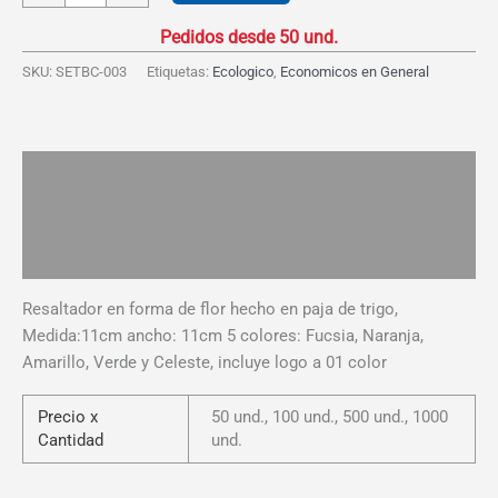
Trigo
-
Flor
SKU:
SETBC-003
Etiquetas:
Ecologico
,
Economicos en General
cantidad
Descripción
Información adicional
Valoraciones (0)
Resaltador en forma de flor hecho en paja de trigo,
Medida:11cm ancho: 11cm 5 colores: Fucsia, Naranja,
Amarillo, Verde y Celeste, incluye logo a 01 color
Precio x
50 und., 100 und., 500 und., 1000
Cantidad
und.