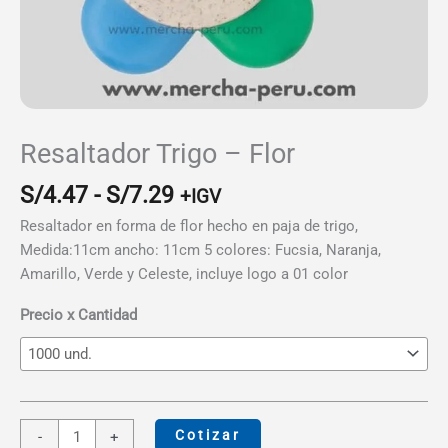
Resaltador Trigo – Flor
Rango
S/
4.47
-
S/
7.29
+IGV
de
Resaltador en forma de flor hecho en paja de trigo,
precios:
Medida:11cm ancho: 11cm 5 colores: Fucsia, Naranja,
desde
Amarillo, Verde y Celeste, incluye logo a 01 color
S/4.47
hasta
Precio x Cantidad
S/7.29
Resaltador
Cotizar
-
+