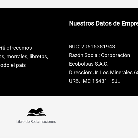
Nuestros Datos de Empr
RUC: 20615381943
erú
ofrecemos
Razón Social: Corporación
as, morrales, libretas,
Ecobolsas S.A.C.
odo el país
Dirección: Jr. Los Minerales 
URB. IMC 15431 - SJL
Libro de Reclamaciones