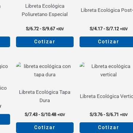
s.
variantes.
elegir
a
Libreta Ecológica
Las
en
Libreta Ecológica Post-
Poliuretano Especial
s
opciones
la
se
página
go
Rango
Rango
S/
6.72
-
S/
9.67
S/
4.17
-
S/
7.12
V
+IGV
+IGV
pueden
de
de
de
ios:
precios:
precios
Cotizar
Cotizar
elegir
producto
de
desde
desde
en
41
S/6.72
S/4.17
Este
Este
a
hasta
hasta
la
o
producto
producto
36
S/9.67
S/7.12
página
tiene
tiene
de
s
múltiples
múltiples
o
producto
s.
variantes.
variantes.
ico
Libreta Ecológica Tapa
Las
Las
Libreta Ecológica Vertic
Dura
s
opciones
opciones
go
V
se
se
Rango
Rango
S/
7.43
-
S/
10.48
S/
3.76
-
S/
6.71
+IGV
+IGV
cios:
pueden
pueden
de
de
de
precios:
precios
Cotizar
Cotizar
elegir
elegir
.93
desde
desde