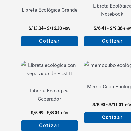
variantes.
variante
Libreta Ecológic
Las
Las
Libreta Ecológica Grande
Notebook
opciones
opcione
se
se
Rango
Ran
S/
13.04
-
S/
16.30
S/
6.41
-
S/
9.36
+IGV
+IG
pueden
pueden
de
de
precios:
prec
Cotizar
Cotizar
elegir
elegir
desde
des
en
en
S/13.04
S/6.
Este
Este
hasta
hast
la
la
producto
product
S/16.30
S/9.
página
página
tiene
tiene
de
de
múltiples
múltiple
producto
product
variantes.
variante
Memo Cubo Ecológ
Libreta Ecológica
Las
Las
Separador
opciones
opcione
Ran
S/
8.93
-
S/
11.31
+IG
se
se
de
Rango
S/
5.39
-
S/
8.34
+IGV
pre
Cotizar
pueden
pueden
de
des
precios:
Cotizar
elegir
elegir
S/8
Este
desde