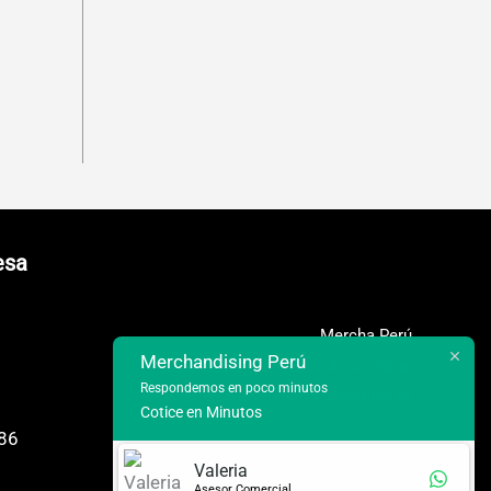
esa
Mercha Perú
Merchandising Perú
Terminos de Compra
Respondemos en poco minutos
Políticas de Devolución y Reembolso
Cotice en Minutos
686
Valeria
Asesor Comercial