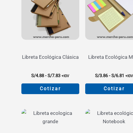
Libreta Ecológica Clásica
Libreta Ecológica M
Rango
Ran
S/
4.88
-
S/
7.83
S/
3.86
-
S/
6.81
+IGV
+IG
de
de
precios:
prec
Cotizar
Cotizar
desde
des
S/4.88
S/3.
Este
Este
hasta
hast
producto
product
S/7.83
S/6.
tiene
tiene
múltiples
múltiple