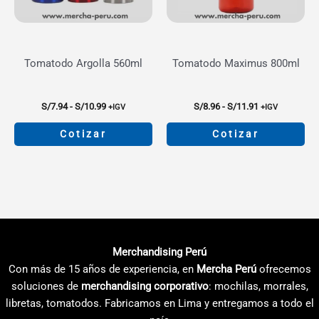
Tomatodo Argolla 560ml
Tomatodo Maximus 800ml
Rango
Rango
S/
7.94
-
S/
10.99
S/
8.96
-
S/
11.91
+IGV
+IGV
de
de
precios:
precios:
Cotizar
Cotizar
desde
desde
S/7.94
S/8.96
Este
Este
hasta
hasta
producto
producto
S/10.99
S/11.91
tiene
tiene
múltiples
múltiples
variantes.
variantes.
Las
Las
Merchandising Perú
opciones
opciones
Con más de 15 años de experiencia, en
Mercha Perú
ofrecemos
se
se
soluciones de
merchandising corporativo
: mochilas, morrales,
pueden
pueden
libretas, tomatodos. Fabricamos en Lima y entregamos a todo el
elegir
elegir