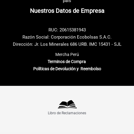
país
en
en
Nuestros Datos de Empresa
la
la
página
página
de
de
RUC: 20615381943
producto
producto
Razón Social: Corporación Ecobolsas S.A.C.
Dirección: Jr. Los Minerales 686 URB. IMC 15431 - SJL
Mercha Perú
Terminos de Compra
Políticas de Devolución y Reembolso
Libro de Reclamaciones