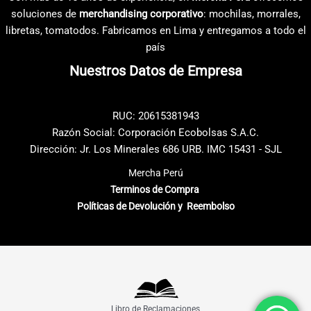
en
soluciones de
merchandising corporativo
: mochilas, morrales,
la
libretas, tomatodos. Fabricamos en Lima y entregamos a todo el
página
país
de
Nuestros Datos de Empresa
producto
RUC: 20615381943
Razón Social: Corporación Ecobolsas S.A.C.
Dirección: Jr. Los Minerales 686 URB. IMC 15431 - SJL
Mercha Perú
Terminos de Compra
Políticas de Devolución y Reembolso
Libro de Reclamaciones