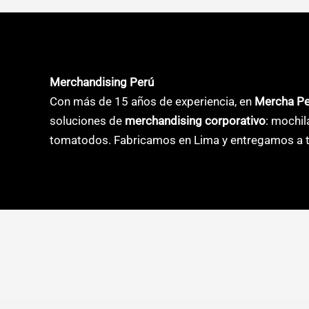
variantes.
variante
Las
Las
opciones
opcione
se
se
Merchandising Perú
pueden
pueden
Con más de 15 años de experiencia, en
Mercha P
elegir
elegir
soluciones de
merchandising corporativo
: mochil
en
en
tomatodos. Fabricamos en Lima y entregamos a t
la
la
página
página
de
de
producto
product