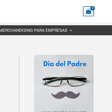
precios:
desde
S/13.99
hasta
MERCHANDISING PARA EMPRESAS
S/30.00