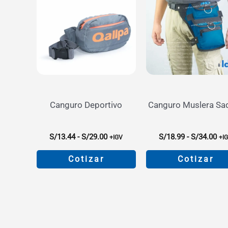
Canguro Deportivo
Canguro Muslera S
Rango
Ra
S/
13.44
-
S/
29.00
S/
18.99
-
S/
34.00
+IGV
+I
de
de
precios:
pre
Cotizar
Cotizar
desde
de
S/13.44
S/1
Este
Este
hasta
has
producto
product
S/29.00
S/3
tiene
tiene
múltiples
múltiple