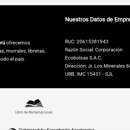
s.
variantes.
variantes.
Las
Las
Nuestros Datos de Empr
s
opciones
opciones
se
se
pueden
pueden
RUC: 20615381943
erú
ofrecemos
elegir
elegir
Razón Social: Corporación
as, morrales, libretas,
en
en
Ecobolsas S.A.C.
odo el país
la
la
Dirección: Jr. Los Minerales 
página
página
URB. IMC 15431 - SJL
de
de
o
producto
producto
Libro de Reclamaciones