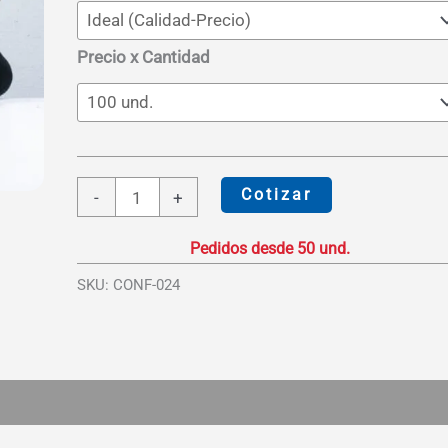
S/30.00
Precio x Cantidad
Canguro
Cotizar
-
+
Aymurayma
cantidad
SKU:
CONF-024
es (0)