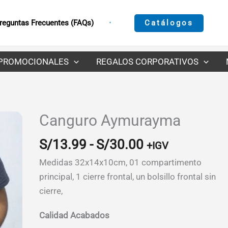
Catálogos
reguntas Frecuentes (FAQs)
PROMOCIONALES
REGALOS CORPORATIVOS
Canguro Aymurayma
Rango
S/
13.99
-
S/
30.00
+IGV
de
Medidas 32x14x10cm, 01 compartimento
precios:
principal, 1 cierre frontal, un bolsillo frontal sin
desde
cierre,
S/13.99
hasta
Calidad Acabados