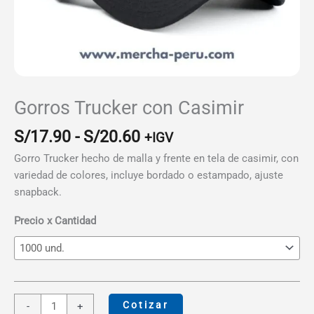
Gorros Trucker con Casimir
Rango
S/
17.90
-
S/
20.60
+IGV
de
Gorro Trucker hecho de malla y frente en tela de casimir, con
precios:
variedad de colores, incluye bordado o estampado, ajuste
desde
snapback.
S/17.90
hasta
Precio x Cantidad
S/20.60
Gorros
Cotizar
-
+