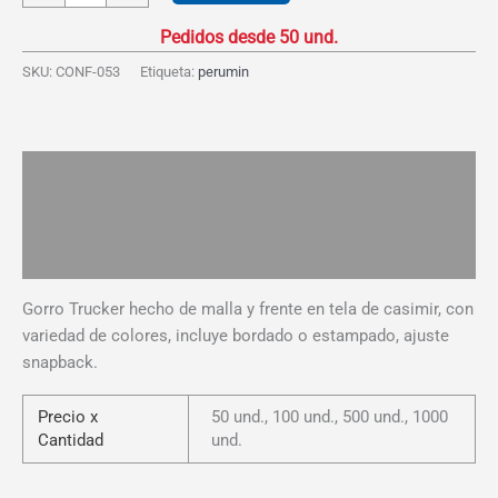
Trucker
con
Casimir
SKU:
CONF-053
Etiqueta:
perumin
cantidad
Descripción
Información adicional
Valoraciones (0)
Gorro Trucker hecho de malla y frente en tela de casimir, con
variedad de colores, incluye bordado o estampado, ajuste
snapback.
Precio x
50 und., 100 und., 500 und., 1000
Cantidad
und.