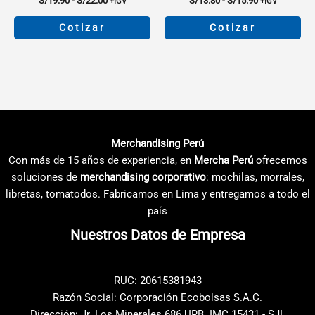
S/
19.90
-
S/
22.00
S/
13.80
-
S/
15.90
+IGV
+IGV
de
de
precios:
precios:
Cotizar
Cotizar
desde
desde
S/19.90
S/13.80
Este
Este
hasta
hasta
producto
producto
S/22.00
S/15.90
tiene
tiene
múltiples
múltiples
variantes.
variantes.
Las
Las
Merchandising Perú
opciones
opciones
Con más de 15 años de experiencia, en
Mercha Perú
ofrecemos
se
se
soluciones de
merchandising corporativo
: mochilas, morrales,
pueden
pueden
libretas, tomatodos. Fabricamos en Lima y entregamos a todo el
elegir
elegir
país
en
en
Nuestros Datos de Empresa
la
la
página
página
de
de
RUC: 20615381943
producto
producto
Razón Social: Corporación Ecobolsas S.A.C.
Dirección: Jr. Los Minerales 686 URB. IMC 15431 - SJL