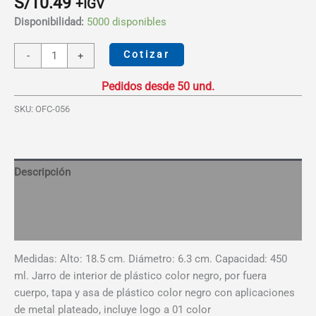
S/
10.49
+IGV
Disponibilidad:
5000 disponibles
Jarro
Cotizar
-
+
Mug
450ml
Plástico
SKU:
OFC-056
cantidad
Descripción
Información adicional
Valoraciones (0)
Medidas: Alto: 18.5 cm. Diámetro: 6.3 cm. Capacidad: 450
ml. Jarro de interior de plástico color negro, por fuera
cuerpo, tapa y asa de plástico color negro con aplicaciones
de metal plateado, incluye logo a 01 color