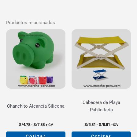
Productos relacionados
Cabecera de Playa
Chanchito Alcancía Silicona
Publicitaria
Rango
Rango
S/
4.78
-
S/
7.83
S/
5.31
-
S/
8.81
+IGV
+IGV
de
de
precios:
precios:
Cotizar
Cotizar