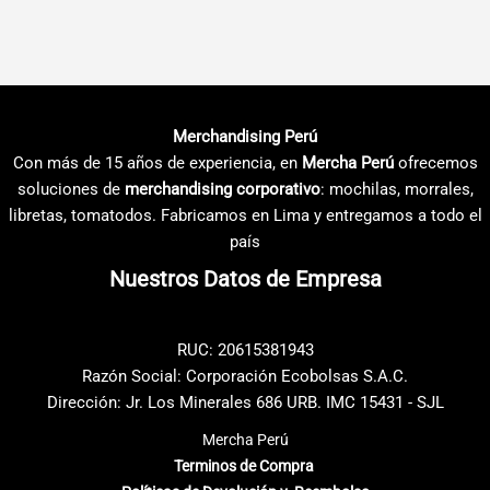
hasta
hasta
producto
producto
S/21.56
S/9.57
tiene
tiene
múltiples
múltiples
variantes.
variantes.
Las
Las
Merchandising Perú
opciones
opciones
Con más de 15 años de experiencia, en
Mercha Perú
ofrecemos
se
se
soluciones de
merchandising corporativo
: mochilas, morrales,
pueden
pueden
libretas, tomatodos. Fabricamos en Lima y entregamos a todo el
elegir
elegir
país
en
en
Nuestros Datos de Empresa
la
la
página
página
de
de
RUC: 20615381943
producto
producto
Razón Social: Corporación Ecobolsas S.A.C.
Dirección: Jr. Los Minerales 686 URB. IMC 15431 - SJL
Mercha Perú
Terminos de Compra