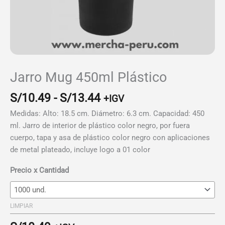
Jarro Mug 450ml Plástico
Rango
S/
10.49
-
S/
13.44
+IGV
de
Medidas: Alto: 18.5 cm. Diámetro: 6.3 cm. Capacidad: 450
precios:
ml. Jarro de interior de plástico color negro, por fuera
desde
cuerpo, tapa y asa de plástico color negro con aplicaciones
S/10.49
de metal plateado, incluye logo a 01 color
hasta
S/13.44
Precio x Cantidad
LIMPIAR