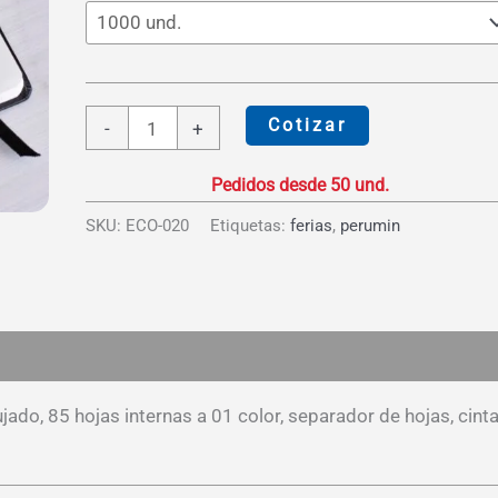
S/19.75
Libreta
Cotizar
-
+
Biocuero
Tamaño
A5
SKU:
ECO-020
Etiquetas:
ferias
,
perumin
cantidad
es (0)
ado, 85 hojas internas a 01 color, separador de hojas, cint