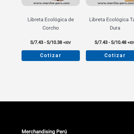
Libreta Ecológica de
Libreta Ecológica T
Corcho
Dura
Rango
Ran
S/
7.43
-
S/
10.38
S/
7.43
-
S/
10.48
+IGV
+IG
de
de
precios:
pre
Cotizar
Cotizar
desde
des
S/7.43
S/7
Este
Este
hasta
has
producto
product
S/10.38
S/1
tiene
tiene
múltiples
múltiple
variantes.
variante
Las
Las
opciones
opcione
se
se
Merchandising Perú