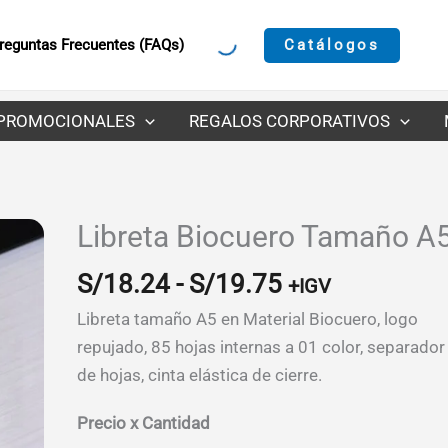
Catálogos
reguntas Frecuentes (FAQs)
PROMOCIONALES
REGALOS CORPORATIVOS
Libreta Biocuero Tamaño A
Rango
S/
18.24
-
S/
19.75
+IGV
de
Libreta tamaño A5 en Material Biocuero, logo
precios:
repujado, 85 hojas internas a 01 color, separador
desde
de hojas, cinta elástica de cierre.
S/18.24
hasta
Precio x Cantidad