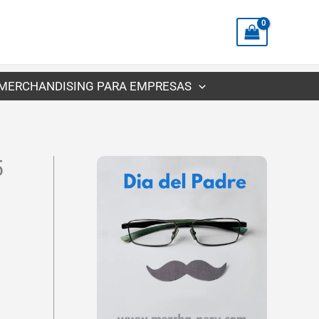
precios:
desde
S/18.24
hasta
MERCHANDISING PARA EMPRESAS
S/19.75
5