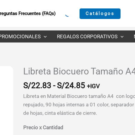
Catálogos
reguntas Frecuentes (FAQs)
PROMOCIONALES
REGALOS CORPORATIVOS
Libreta Biocuero Tamaño A
Rango
S/
22.83
-
S/
24.85
+IGV
de
Libreta en Material Biocuero tamaño A4 con log
precios:
repujado, 90 hojas internas a 01 color, separador
desde
de hojas, cinta elástica de cierre.
S/22.83
hasta
Precio x Cantidad