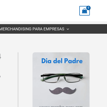
precios:
desde
S/22.83
hasta
MERCHANDISING PARA EMPRESAS
S/24.85
4
o