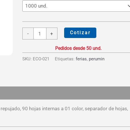
S/24.85
Libreta
Cotizar
-
+
Biocuero
Tamaño
A4
SKU:
ECO-021
Etiquetas:
ferias
,
perumin
cantidad
es (0)
epujado, 90 hojas internas a 01 color, separador de hojas,