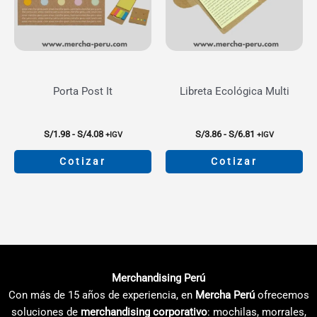
se
se
pueden
pueden
elegir
elegir
en
en
la
la
Porta Post It
Libreta Ecológica Multi
página
página
de
de
producto
producto
Rango
Rango
S/
1.98
-
S/
4.08
S/
3.86
-
S/
6.81
+IGV
+IGV
de
de
precios:
precios:
Cotizar
Cotizar
desde
desde
S/1.98
S/3.86
Este
Este
hasta
hasta
producto
producto
S/4.08
S/6.81
tiene
tiene
múltiples
múltiples
variantes.
variantes.
Las
Las
Merchandising Perú
opciones
opciones
Con más de 15 años de experiencia, en
Mercha Perú
ofrecemos
se
se
soluciones de
merchandising corporativo
: mochilas, morrales,