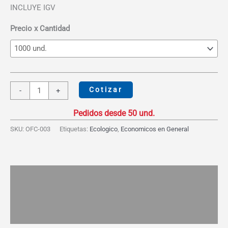
desde
INCLUYE IGV
S/4.88
hasta
Precio x Cantidad
S/7.83
Libreta
Cotizar
-
+
Ecológica
Vertical
Post
SKU:
OFC-003
Etiquetas:
Ecologico
,
Economicos en General
it
cantidad
Descripción
Información adicional
Valoraciones (0)