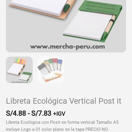
Libreta Ecológica Vertical Post it
Rango
S/
4.88
-
S/
7.83
+IGV
de
Libreta Ecológica con Posit en forma vertical Tamaño A5
precios:
Incluye Logo a 01 color plano en la tapa PRECIO NO