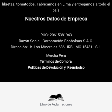
pueden
pueden
libretas, tomatodos. Fabricamos en Lima y entregamos a todo el
elegir
elegir
país
en
en
Nuestros Datos de Empresa
la
la
página
página
de
de
RUC: 20615381943
producto
producto
Razón Social: Corporación Ecobolsas S.A.C.
Dirección: Jr. Los Minerales 686 URB. IMC 15431 - SJL
Mercha Perú
Terminos de Compra
Políticas de Devolución y Reembolso
Libro de Reclamaciones