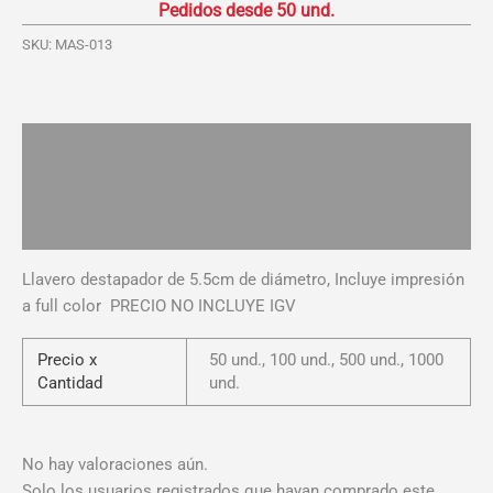
5.5cm
cantidad
SKU:
MAS-013
Descripción
Información adicional
Valoraciones (0)
Llavero destapador de 5.5cm de diámetro, Incluye impresión
a full color PRECIO NO INCLUYE IGV
Precio x
50 und., 100 und., 500 und., 1000
Cantidad
und.
No hay valoraciones aún.
Solo los usuarios registrados que hayan comprado este