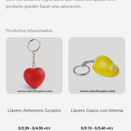
producto pueden hacer una valoración.
Productos relacionados
Llavero Antiestres Corazón
Llavero Casco con linterna
Rango
Rango
S/
2.39
-
S/
4.59
S/
3.10
-
S/
5.40
+IGV
+IGV