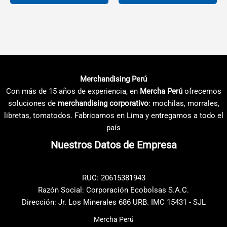
desde
desde
S/3.99
S/2.49
Este
Este
hasta
hasta
producto
producto
S/7.58
S/4.69
tiene
tiene
múltiples
múltiples
variantes.
variantes.
Las
Las
Merchandising Perú
opciones
opciones
Con más de 15 años de experiencia, en
Mercha Perú
ofrecemos
se
se
soluciones de
merchandising corporativo
: mochilas, morrales,
pueden
pueden
libretas, tomatodos. Fabricamos en Lima y entregamos a todo el
elegir
elegir
país
en
en
Nuestros Datos de Empresa
la
la
página
página
de
de
RUC: 20615381943
producto
producto
Razón Social: Corporación Ecobolsas S.A.C.
Dirección: Jr. Los Minerales 686 URB. IMC 15431 - SJL
Mercha Perú