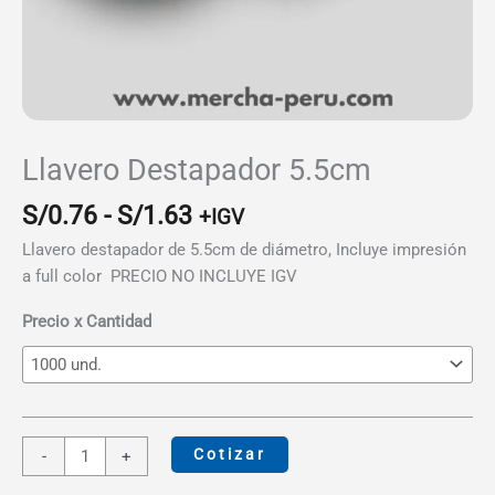
Llavero Destapador 5.5cm
Rango
S/
0.76
-
S/
1.63
+IGV
de
Llavero destapador de 5.5cm de diámetro, Incluye impresión
precios:
a full color PRECIO NO INCLUYE IGV
desde
S/0.76
Precio x Cantidad
hasta
S/1.63
Llavero
Cotizar
-
+
Destapador