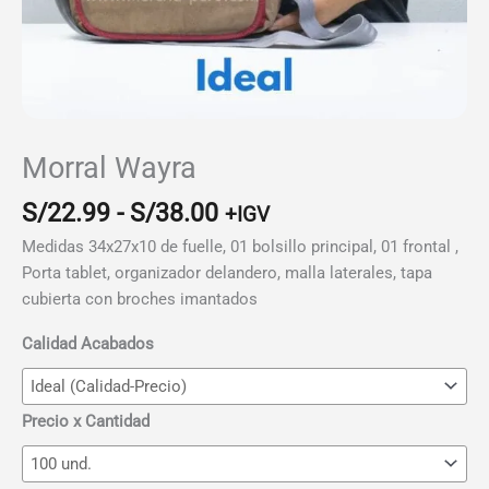
Morral Wayra
Rango
S/
22.99
-
S/
38.00
+IGV
de
Medidas 34x27x10 de fuelle, 01 bolsillo principal, 01 frontal ,
precios:
Porta tablet, organizador delandero, malla laterales, tapa
desde
cubierta con broches imantados
S/22.99
hasta
Calidad Acabados
S/38.00
Precio x Cantidad