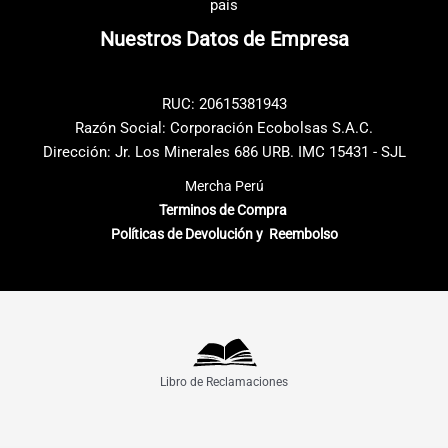
país
en
en
Nuestros Datos de Empresa
la
la
página
página
de
de
RUC: 20615381943
producto
producto
Razón Social: Corporación Ecobolsas S.A.C.
Dirección: Jr. Los Minerales 686 URB. IMC 15431 - SJL
Mercha Perú
Terminos de Compra
Políticas de Devolución y Reembolso
Libro de Reclamaciones