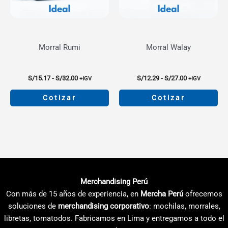
pueden
pueden
elegir
elegir
en
en
la
la
Morral Rumi
Morral Walay
página
página
de
de
producto
producto
Rango
Rango
S/
15.17
-
S/
32.00
S/
12.29
-
S/
27.00
+IGV
+IGV
de
de
precios:
precios:
Cotizar
Cotizar
desde
desde
S/15.17
S/12.29
Este
Este
hasta
hasta
producto
producto
S/32.00
S/27.00
tiene
tiene
múltiples
múltiples
variantes.
variantes.
Las
Las
Merchandising Perú
opciones
opciones
Con más de 15 años de experiencia, en
Mercha Perú
ofrecemos
se
se
soluciones de
merchandising corporativo
: mochilas, morrales,
pueden
pueden
libretas, tomatodos. Fabricamos en Lima y entregamos a todo el
elegir
elegir