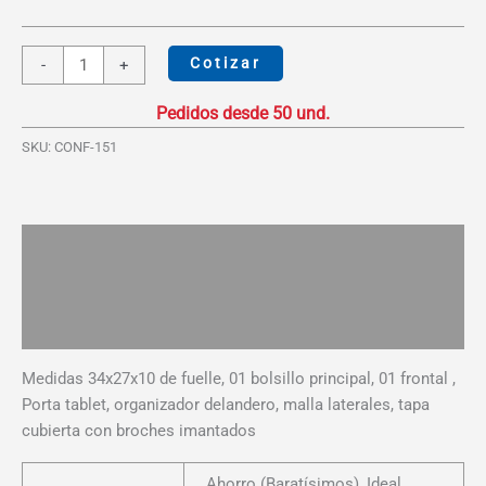
Morral
Cotizar
-
+
Wayra
cantidad
SKU:
CONF-151
Descripción
Información adicional
Valoraciones (0)
Medidas 34x27x10 de fuelle, 01 bolsillo principal, 01 frontal ,
Porta tablet, organizador delandero, malla laterales, tapa
cubierta con broches imantados
Ahorro (Baratísimos), Ideal