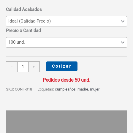
desde
S/14.99
Calidad Acabados
hasta
S/29.00
Precio x Cantidad
Neceser
Cotizar
-
+
Casual
Asa
cantidad
SKU:
CONF-018
Etiquetas:
cumpleaños
,
madre
,
mujer
Descripción
Información adicional