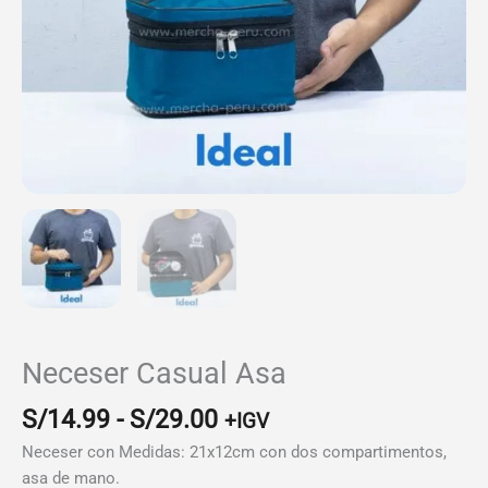
Neceser Casual Asa
Rango
S/
14.99
-
S/
29.00
+IGV
de
Neceser con Medidas: 21x12cm con dos compartimentos,
precios:
asa de mano.