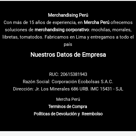
variantes.
variantes.
Las
Las
Merchandising Perú
opciones
opciones
Con más de 15 años de experiencia, en
Mercha Perú
ofrecemos
se
se
soluciones de
merchandising corporativo
: mochilas, morrales,
pueden
pueden
libretas, tomatodos. Fabricamos en Lima y entregamos a todo el
elegir
elegir
país
en
en
Nuestros Datos de Empresa
la
la
página
página
de
de
RUC: 20615381943
producto
producto
Razón Social: Corporación Ecobolsas S.A.C.
Dirección: Jr. Los Minerales 686 URB. IMC 15431 - SJL
Mercha Perú
Terminos de Compra
Políticas de Devolución y Reembolso