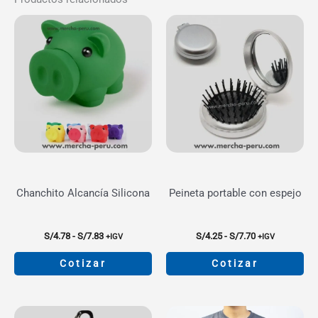
Chanchito Alcancía Silicona
Peineta portable con espejo
Rango
Rango
S/
4.78
-
S/
7.83
S/
4.25
-
S/
7.70
+IGV
+IGV
de
de
precios:
precios:
Cotizar
Cotizar
desde
desde
S/4.78
S/4.25
Este
Este
hasta
hasta
producto
producto
S/7.83
S/7.70