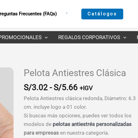
Catálogos
reguntas Frecuentes (FAQs)
PROMOCIONALES
REGALOS CORPORATIVOS
Pelota Antiestres Clásica
Rango
S/
3.02
-
S/
5.66
+IGV
de
Pelota Antiestres clásica redonda, Diámetro: 6.3
precios:
cm. incluye logo a 01 color.
desde
Si buscas más opciones, puedes ver todos los
S/3.02
modelos de
pelotas antiestrés personalizadas
hasta
para empresas
en nuestra categoría.