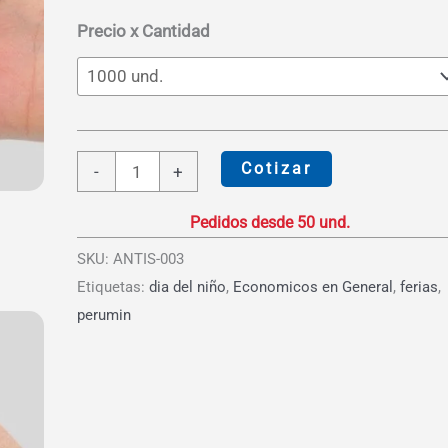
S/5.66
Precio x Cantidad
Pelota
Cotizar
-
+
Antiestres
Clásica
cantidad
SKU:
ANTIS-003
Etiquetas:
dia del niño
,
Economicos en General
,
ferias
,
perumin