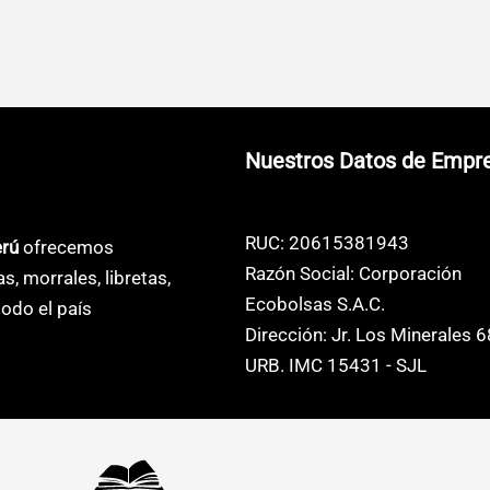
o
producto
producto
71
S/35.00
S/6.12
tiene
tiene
s
múltiples
múltiples
s.
variantes.
variantes.
Las
Las
Nuestros Datos de Empr
s
opciones
opciones
se
se
pueden
pueden
RUC: 20615381943
erú
ofrecemos
elegir
elegir
Razón Social: Corporación
as, morrales, libretas,
en
en
Ecobolsas S.A.C.
odo el país
la
la
Dirección: Jr. Los Minerales 
página
página
URB. IMC 15431 - SJL
de
de
o
producto
producto