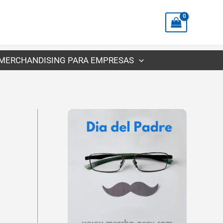
precios:
desde
S/3.02
hasta
MERCHANDISING PARA EMPRESAS
S/5.66