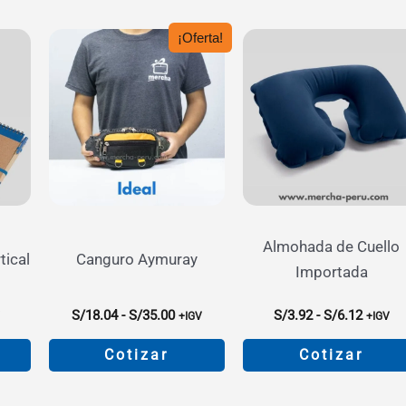
¡Oferta!
Almohada de Cuello
tical
Canguro Aymuray
Importada
go
Rango
Rango
S/
18.04
-
S/
35.00
S/
3.92
-
S/
6.12
V
+IGV
+IGV
de
de
ios:
precios:
precios
Cotizar
Cotizar
de
desde
desde
76
S/18.04
S/3.92
Este
Este
a
hasta
hasta