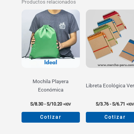
Productos relacionados
Mochila Playera
Libreta Ecológica Ver
Económica
Rango
Ran
S/
8.30
-
S/
10.20
S/
3.76
-
S/
6.71
+IGV
+IG
de
de
precios:
prec
Cotizar
Cotizar
desde
des
S/8.30
S/3.
Este
Este
hasta
hast