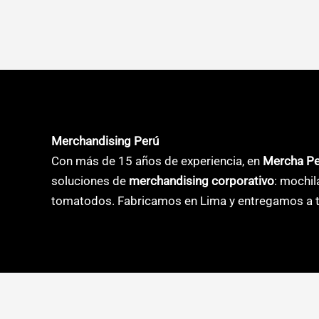
producto
product
S/10.20
S/6.
tiene
tiene
múltiples
múltiple
variantes.
variante
Las
Las
opciones
opcione
se
se
Merchandising Perú
pueden
pueden
Con más de 15 años de experiencia, en
Mercha P
elegir
elegir
soluciones de
merchandising corporativo
: mochil
en
en
tomatodos. Fabricamos en Lima y entregamos a t
la
la
página
página
de
de
producto
product