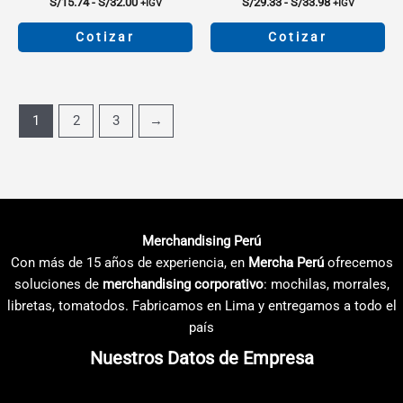
producto
producto
Rango
Rango
S/
15.74
-
S/
32.00
S/
29.33
-
S/
33.98
+IGV
+IGV
de
de
precios:
precios:
Cotizar
Cotizar
desde
desde
S/15.74
S/29.33
Este
Este
hasta
hasta
producto
producto
S/32.00
S/33.98
tiene
tiene
1
2
3
→
múltiples
múltiples
variantes.
variantes.
Las
Las
opciones
opciones
se
se
pueden
pueden
Merchandising Perú
elegir
elegir
Con más de 15 años de experiencia, en
Mercha Perú
ofrecemos
en
en
soluciones de
merchandising corporativo
: mochilas, morrales,
la
la
libretas, tomatodos. Fabricamos en Lima y entregamos a todo el
página
página
país
de
de
Nuestros Datos de Empresa
producto
producto