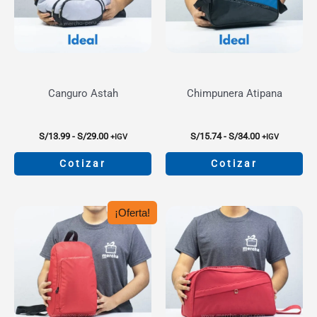
Canguro Astah
Chimpunera Atipana
Rango
Rango
S/
13.99
-
S/
29.00
S/
15.74
-
S/
34.00
+IGV
+IGV
de
de
precios:
precios:
Cotizar
Cotizar
desde
desde
S/13.99
S/15.74
Este
Este
hasta
hasta
producto
producto
S/29.00
S/34.00
¡Oferta!
tiene
tiene
múltiples
múltiples
variantes.
variantes.
Las
Las
opciones
opciones
se
se