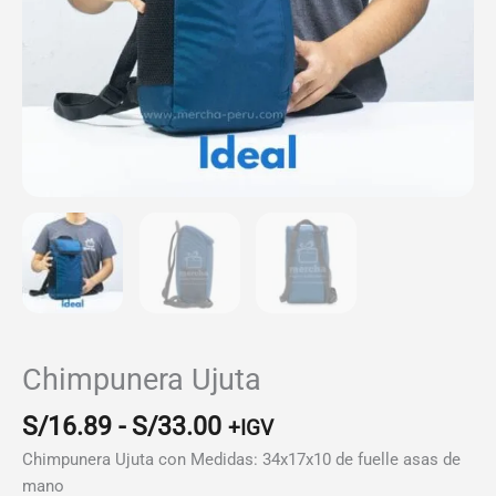
Chimpunera Ujuta
Rango
S/
16.89
-
S/
33.00
+IGV
de
Chimpunera Ujuta con Medidas: 34x17x10 de fuelle asas de
precios:
mano