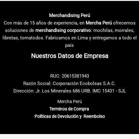
la
variantes.
página
Las
Merchandising Perú
de
opciones
Con más de 15 años de experiencia, en
Mercha Perú
ofrecemos
producto
se
soluciones de
merchandising corporativo
: mochilas, morrales,
pueden
libretas, tomatodos. Fabricamos en Lima y entregamos a todo el
elegir
país
en
Nuestros Datos de Empresa
la
página
de
RUC: 20615381943
producto
Razón Social: Corporación Ecobolsas S.A.C.
Dirección: Jr. Los Minerales 686 URB. IMC 15431 - SJL
Mercha Perú
Terminos de Compra
Políticas de Devolución y Reembolso