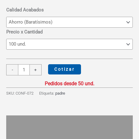
desde
S/16.89
Calidad Acabados
hasta
S/33.00
Precio x Cantidad
Chimpunera
Cotizar
-
+
Ujuta
cantidad
SKU:
CONF-072
Etiqueta:
padre
Descripción
Información adicional