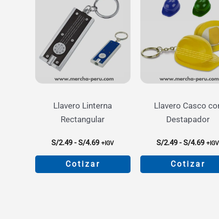
Llavero Linterna
Llavero Casco co
Rectangular
Destapador
Rango
Ran
S/
2.49
-
S/
4.69
S/
2.49
-
S/
4.69
+IGV
+IG
de
de
precios:
prec
Cotizar
Cotizar
desde
des
S/2.49
S/2.
Este
Este
hasta
hast
producto
product
S/4.69
S/4.
tiene
tiene