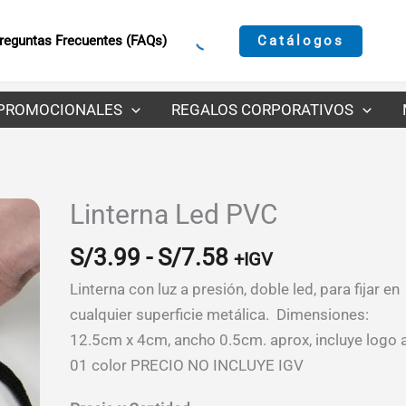
Catálogos
reguntas Frecuentes (FAQs)
PROMOCIONALES
REGALOS CORPORATIVOS
Linterna Led PVC
Rango
S/
3.99
-
S/
7.58
+IGV
de
Linterna con luz a presión, doble led, para fijar en
precios:
cualquier superficie metálica. Dimensiones:
desde
12.5cm x 4cm, ancho 0.5cm. aprox, incluye logo 
S/3.99
01 color PRECIO NO INCLUYE IGV
hasta