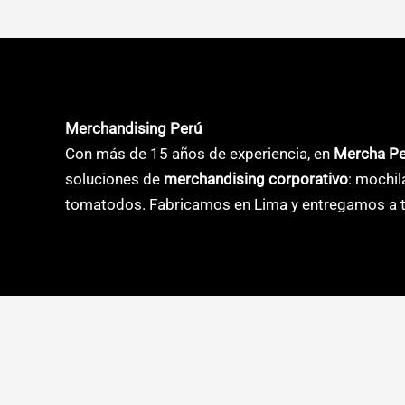
múltiples
múltiple
variantes.
variante
Las
Las
opciones
opcione
se
se
Merchandising Perú
pueden
pueden
Con más de 15 años de experiencia, en
Mercha P
elegir
elegir
soluciones de
merchandising corporativo
: mochil
en
en
tomatodos. Fabricamos en Lima y entregamos a t
la
la
página
página
de
de
producto
product