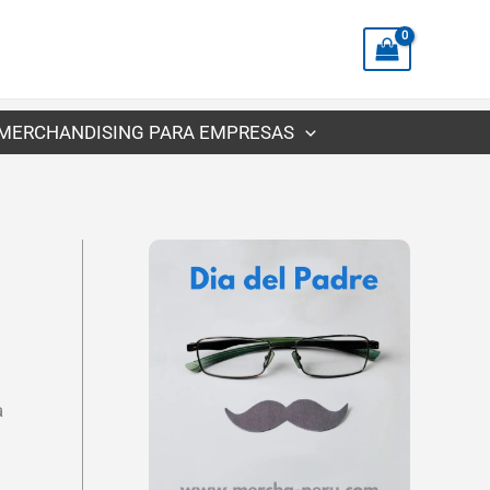
precios:
desde
S/3.99
hasta
MERCHANDISING PARA EMPRESAS
S/7.58
a