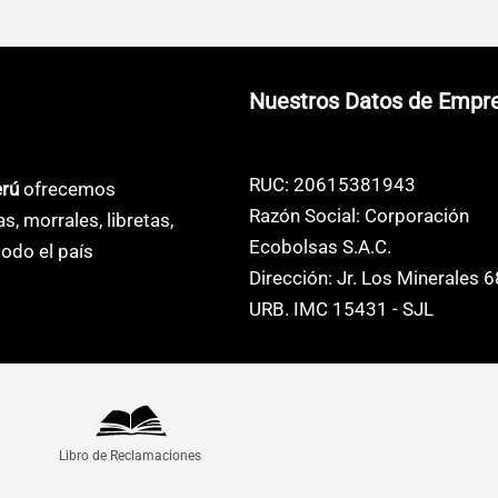
s
múltiples
múltiples
s.
variantes.
variantes.
Las
Las
Nuestros Datos de Empr
s
opciones
opciones
se
se
pueden
pueden
RUC: 20615381943
erú
ofrecemos
elegir
elegir
Razón Social: Corporación
as, morrales, libretas,
en
en
Ecobolsas S.A.C.
odo el país
la
la
Dirección: Jr. Los Minerales 
página
página
URB. IMC 15431 - SJL
de
de
o
producto
producto
Libro de Reclamaciones