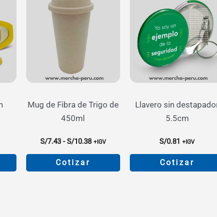
n
Mug de Fibra de Trigo de
Llavero sin destapado
450ml
5.5cm
go
Rango
S/
7.43
-
S/
10.38
S/
0.81
V
+IGV
+IGV
de
ios:
precios:
Cotizar
Cotizar
de
desde
49
S/7.43
Este
Este
a
hasta
o
producto
producto
69
S/10.38
tiene
tiene