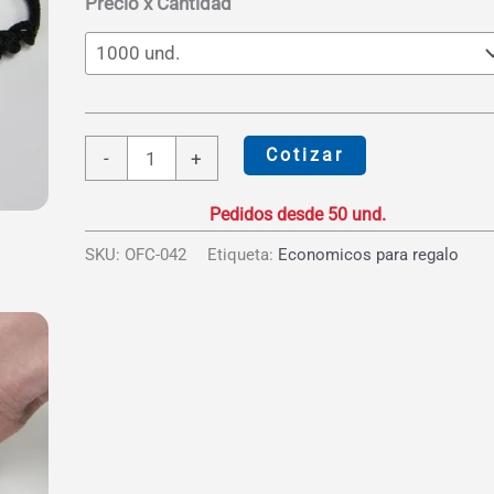
S/7.58
Precio x Cantidad
Linterna
Cotizar
-
+
Led
PVC
cantidad
SKU:
OFC-042
Etiqueta:
Economicos para regalo