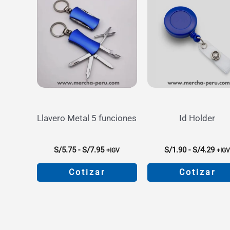
Llavero Metal 5 funciones
Id Holder
Rango
Ran
S/
5.75
-
S/
7.95
S/
1.90
-
S/
4.29
+IGV
+IG
de
de
precios:
prec
Cotizar
Cotizar
desde
des
S/5.75
S/1.
Este
Este
hasta
hast
producto
product
S/7.95
S/4.
tiene
tiene