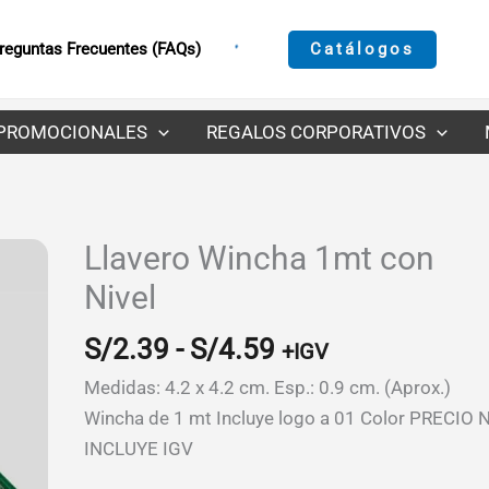
Catálogos
reguntas Frecuentes (FAQs)
PROMOCIONALES
REGALOS CORPORATIVOS
Llavero Wincha 1mt con
Nivel
Rango
S/
2.39
-
S/
4.59
+IGV
de
Medidas: 4.2 x 4.2 cm. Esp.: 0.9 cm. (Aprox.)
precios:
Wincha de 1 mt Incluye logo a 01 Color PRECIO 
desde
INCLUYE IGV
S/2.39