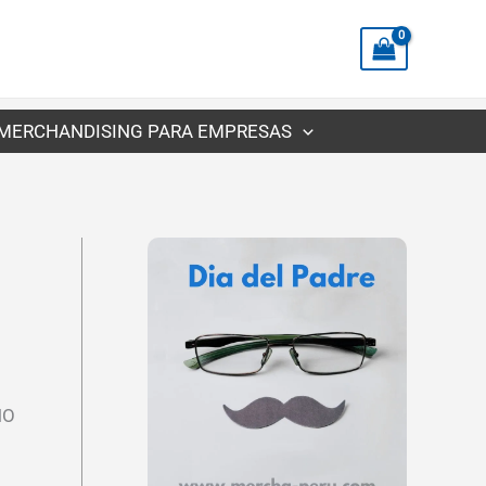
precios:
desde
S/2.39
hasta
MERCHANDISING PARA EMPRESAS
S/4.59
NO