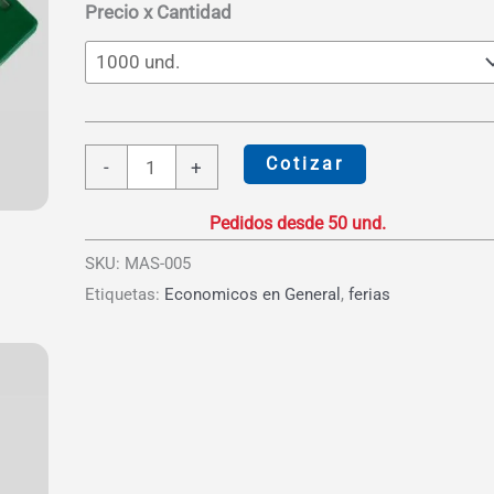
hasta
Precio x Cantidad
S/4.59
Llavero
Cotizar
-
+
Wincha
1mt
con
SKU:
MAS-005
Nivel
Etiquetas:
Economicos en General
,
ferias
cantidad