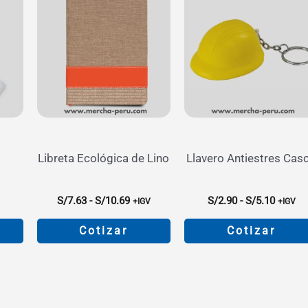
Libreta Ecológica de Lino
Llavero Antiestres Cas
go
Rango
Rango
S/
7.63
-
S/
10.69
S/
2.90
-
S/
5.10
V
+IGV
+IGV
de
de
ios:
precios:
precios
Cotizar
Cotizar
de
desde
desde
90
S/7.63
S/2.90
Este
Este
a
hasta
hasta
o
producto
producto
29
S/10.69
S/5.10
tiene
tiene