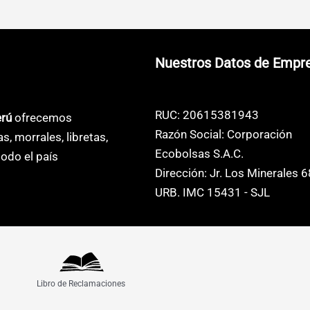
s
múltiples
múltiples
s.
variantes.
variantes.
Las
Las
Nuestros Datos de Empr
s
opciones
opciones
se
se
pueden
pueden
RUC: 20615381943
erú
ofrecemos
elegir
elegir
Razón Social: Corporación
as, morrales, libretas,
en
en
Ecobolsas S.A.C.
odo el país
la
la
Dirección: Jr. Los Minerales 
página
página
URB. IMC 15431 - SJL
de
de
o
producto
producto
Libro de Reclamaciones