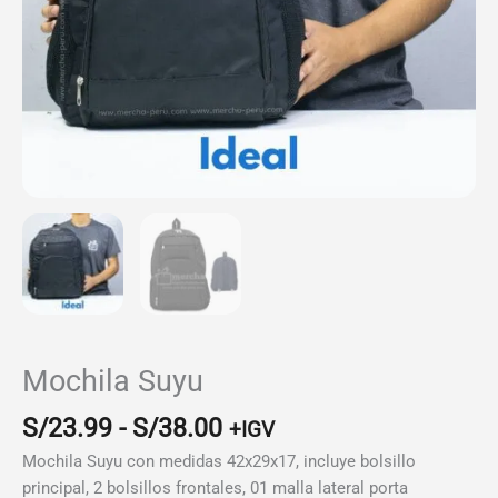
Mochila Suyu
Rango
S/
23.99
-
S/
38.00
+IGV
de
Mochila Suyu con medidas 42x29x17, incluye bolsillo
precios:
principal, 2 bolsillos frontales, 01 malla lateral porta