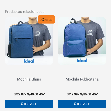
Productos relacionados
¡Oferta!
Mochila Qhusi
Mochila Publicitaria
Rango
Rango
S/
22.07
-
S/
40.00
S/
19.99
-
S/
35.00
+IGV
+IGV
de
de
precios:
precios:
Cotizar
Cotizar
desde
desde
S/22.07
S/19.99