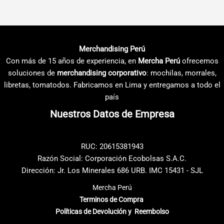
tiene
tiene
múltiples
múltiples
variantes.
variantes.
Las
Las
Merchandising Perú
opciones
opciones
Con más de 15 años de experiencia, en
Mercha Perú
ofrecemos
se
se
soluciones de
merchandising corporativo
: mochilas, morrales,
pueden
pueden
libretas, tomatodos. Fabricamos en Lima y entregamos a todo el
elegir
elegir
país
en
en
Nuestros Datos de Empresa
la
la
página
página
de
de
RUC: 20615381943
producto
producto
Razón Social: Corporación Ecobolsas S.A.C.
Dirección: Jr. Los Minerales 686 URB. IMC 15431 - SJL
Mercha Perú
Terminos de Compra
Políticas de Devolución y Reembolso