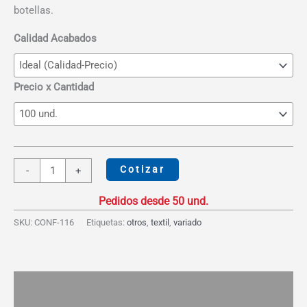
desde
botellas.
S/23.99
hasta
Calidad Acabados
S/38.00
Precio x Cantidad
Mochila
Cotizar
-
+
Suyu
cantidad
SKU:
CONF-116
Etiquetas:
otros
,
textil
,
variado
Descripción