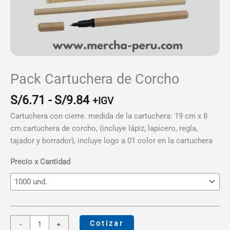
Pack Cartuchera de Corcho
Rango
S/
6.71
-
S/
9.84
+IGV
de
Cartuchera con cierre. medida de la cartuchera: 19 cm x 8
precios:
cm.cartuchera de corcho, (incluye lápiz, lapicero, regla,
desde
tajador y borrador), incluye logo a 01 color en la cartuchera
S/6.71
hasta
Precio x Cantidad
S/9.84
Pack
Cotizar
-
+