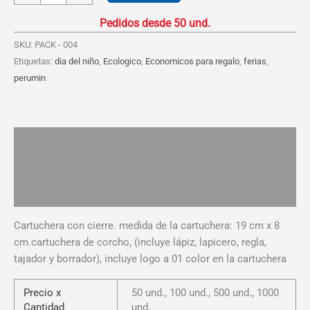
Cartuchera
de
Corcho
SKU:
PACK - 004
cantidad
Etiquetas:
dia del niño
,
Ecologico
,
Economicos para regalo
,
ferias
,
perumin
Descripción
Información adicional
Valoraciones (0)
Cartuchera con cierre. medida de la cartuchera: 19 cm x 8
cm.cartuchera de corcho, (incluye lápiz, lapicero, regla,
tajador y borrador), incluye logo a 01 color en la cartuchera
Precio x
50 und., 100 und., 500 und., 1000
Cantidad
und.