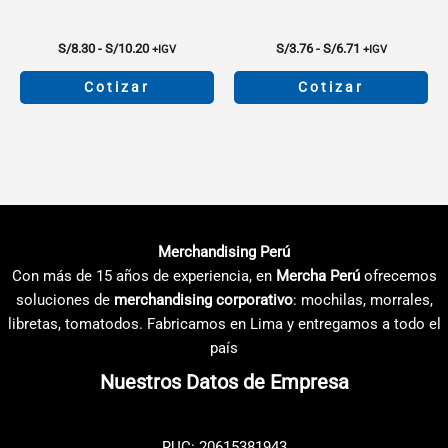
de
de
producto
producto
Rango
Rango
S/
8.30
-
S/
10.20
S/
3.76
-
S/
6.71
+IGV
+IGV
de
de
precios:
precios:
Cotizar
Cotizar
desde
desde
S/8.30
S/3.76
Este
Este
hasta
hasta
producto
producto
S/10.20
S/6.71
tiene
tiene
múltiples
múltiples
variantes.
variantes.
Las
Las
Merchandising Perú
opciones
opciones
Con más de 15 años de experiencia, en
Mercha Perú
ofrecemos
se
se
soluciones de
merchandising corporativo
: mochilas, morrales,
pueden
pueden
libretas, tomatodos. Fabricamos en Lima y entregamos a todo el
elegir
elegir
país
en
en
Nuestros Datos de Empresa
la
la
página
página
de
de
RUC: 20615381943