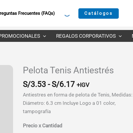
Catálogos
reguntas Frecuentes (FAQs)
PROMOCIONALES
REGALOS CORPORATIVOS
Pelota Tenis Antiestrés
Rango
S/
3.53
-
S/
6.17
+IGV
de
Antiestres en forma de pelota de Tenis, Medidas:
precios:
Diámetro: 6.3 cm Incluye Logo a 01 color,
desde
tampografía
S/3.53
hasta
Precio x Cantidad