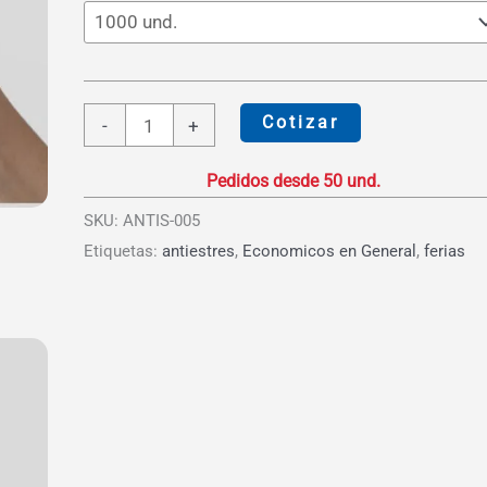
S/6.17
Pelota
Cotizar
-
+
Tenis
Antiestrés
cantidad
SKU:
ANTIS-005
Etiquetas:
antiestres
,
Economicos en General
,
ferias