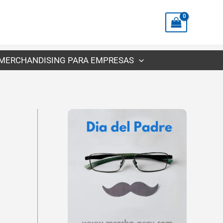
precios:
desde
S/3.53
hasta
MERCHANDISING PARA EMPRESAS
S/6.17