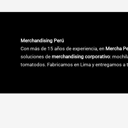
múltiples
múltiple
variantes.
variante
Las
Las
opciones
opcione
se
se
Merchandising Perú
pueden
pueden
Con más de 15 años de experiencia, en
Mercha P
elegir
elegir
soluciones de
merchandising corporativo
: mochil
en
en
tomatodos. Fabricamos en Lima y entregamos a t
la
la
página
página
de
de
producto
product