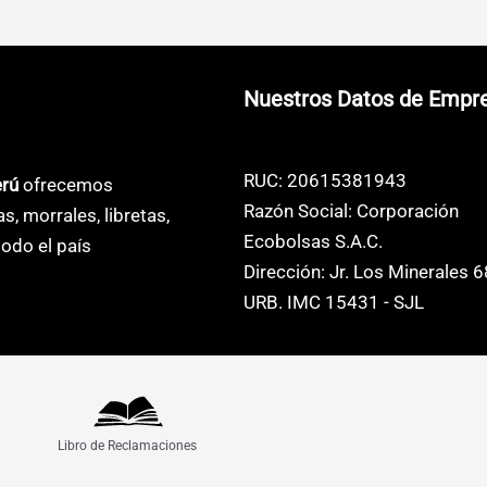
s
múltiples
múltiples
s.
variantes.
variantes.
Las
Las
Nuestros Datos de Empr
s
opciones
opciones
se
se
pueden
pueden
RUC: 20615381943
erú
ofrecemos
elegir
elegir
Razón Social: Corporación
as, morrales, libretas,
en
en
Ecobolsas S.A.C.
odo el país
la
la
Dirección: Jr. Los Minerales 
página
página
URB. IMC 15431 - SJL
de
de
o
producto
producto
Libro de Reclamaciones