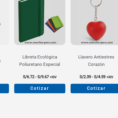
Libreta Ecológica
Llavero Antiestres
s
Poliuretano Especial
Corazón
go
Rango
Rango
S/
6.72
-
S/
9.67
S/
2.39
-
S/
4.59
V
+IGV
+IGV
de
de
ios:
precios:
precios
Cotizar
Cotizar
de
desde
desde
28
S/6.72
S/2.39
Este
Este
a
hasta
hasta
o
producto
producto
21
S/9.67
S/4.59
tiene
tiene