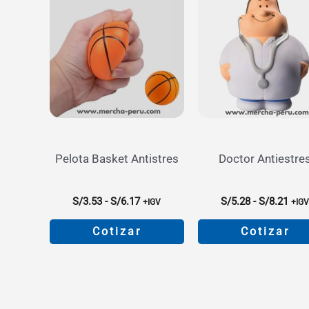
Pelota Basket Antistres
Doctor Antiestre
Rango
Ran
S/
3.53
-
S/
6.17
S/
5.28
-
S/
8.21
+IGV
+IG
de
de
precios:
prec
Cotizar
Cotizar
desde
des
S/3.53
S/5.
Este
Este
hasta
hast
producto
product
S/6.17
S/8.
tiene
tiene