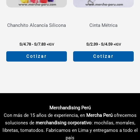
elegir
elegir
en
en
la
la
Chanchito Alcancía Silicona
Cinta Métrica
página
página
de
de
producto
producto
Rango
Rango
S/
4.78
-
S/
7.83
S/
2.39
-
S/
4.59
+IGV
+IGV
de
de
precios:
precios:
Cotizar
Cotizar
desde
desde
S/4.78
S/2.39
Este
Este
hasta
hasta
producto
producto
S/7.83
S/4.59
tiene
tiene
múltiples
múltiples
variantes.
variantes.
Las
Las
Merchandising Perú
opciones
opciones
Con más de 15 años de experiencia, en
Mercha Perú
ofrecemos
se
se
soluciones de
merchandising corporativo
: mochilas, morrales,
pueden
pueden
libretas, tomatodos. Fabricamos en Lima y entregamos a todo el
elegir
elegir
país