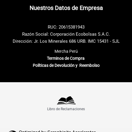
en
en
Nuestros Datos de Empresa
la
la
página
página
de
de
RUC: 20615381943
producto
producto
Razón Social: Corporación Ecobolsas S.A.C.
Dirección: Jr. Los Minerales 686 URB. IMC 15431 - SJL
Mercha Perú
Terminos de Compra
Políticas de Devolución y Reembolso
Libro de Reclamaciones