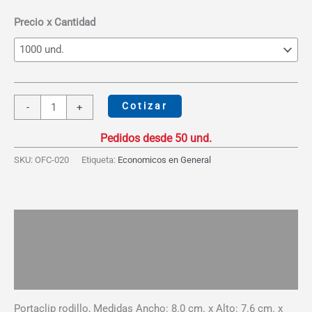
desde
S/3.83
Precio x Cantidad
hasta
S/6.21
Portaclip
Cotizar
-
+
rodillo
cantidad
SKU:
OFC-020
Etiqueta:
Economicos en General
Descripción
Información adicional
Valoraciones (0)
Portaclip rodillo, Medidas Ancho: 8.0 cm. x Alto: 7.6 cm. x