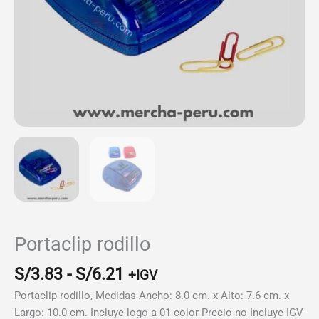
Portaclip rodillo
Rango
S/
3.83
-
S/
6.21
+IGV
de
Portaclip rodillo, Medidas Ancho: 8.0 cm. x Alto: 7.6 cm. x
precios:
Largo: 10.0 cm. Incluye logo a 01 color Precio no Incluye IGV