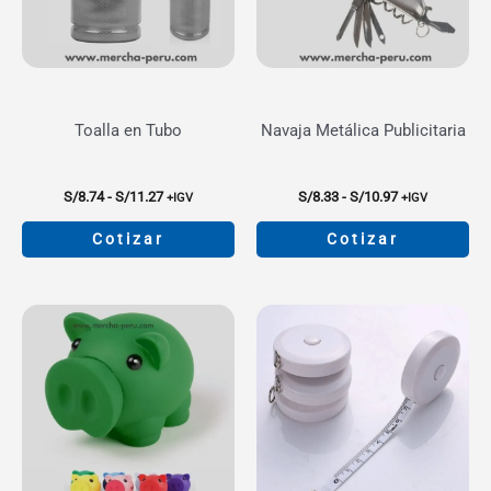
Toalla en Tubo
Navaja Metálica Publicitaria
Rango
Rango
S/
8.74
-
S/
11.27
S/
8.33
-
S/
10.97
+IGV
+IGV
de
de
precios:
precios:
Cotizar
Cotizar
desde
desde
S/8.74
S/8.33
Este
Este
hasta
hasta
producto
producto
S/11.27
S/10.97
tiene
tiene
múltiples
múltiples
variantes.
variantes.
Las
Las
opciones
opciones
se
se
pueden
pueden