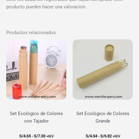
producto pueden hacer una valoración.
Productos relacionados
Set Ecológico de Colores
Set Ecológico de Colores
con Tajador
Grande
Rango
Rango
S/
4.65
-
S/
7.03
S/
4.34
-
S/
6.82
+IGV
+IGV