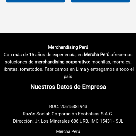
desde
desde
S/3.92
S/8.10
Este
Este
hasta
hasta
producto
producto
S/6.12
S/10.30
tiene
tiene
múltiples
múltiples
variantes.
variantes.
Las
Las
Merchandising Perú
opciones
opciones
Con más de 15 años de experiencia, en
Mercha Perú
ofrecemos
se
se
soluciones de
merchandising corporativo
: mochilas, morrales,
pueden
pueden
libretas, tomatodos. Fabricamos en Lima y entregamos a todo el
elegir
elegir
país
en
en
Nuestros Datos de Empresa
la
la
página
página
de
de
RUC: 20615381943
producto
producto
Razón Social: Corporación Ecobolsas S.A.C.
Dirección: Jr. Los Minerales 686 URB. IMC 15431 - SJL
Mercha Perú