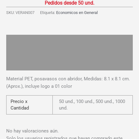
cantidad
SKU:
VERAN007
Etiqueta:
Economicos en General
Descripción
Información adicional
Valoraciones (0)
Material PET, posavasos con abridor, Medidas: 8.1 x 8.1 cm.
(Aprox.), incluye logo a 01 color
Precio x
50 und., 100 und., 500 und., 1000
Cantidad
und.
No hay valoraciones aún.
Solo los usuarios registrados que hayan comprado este