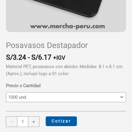
Posavasos Destapador
Rango
S/
3.24
-
S/
6.17
+IGV
de
Material PET, posavasos con abridor, Medidas: 8.1 x 8.1 cm.
precios:
(Aprox.), incluye logo a 01 color
desde
S/3.24
Precio x Cantidad
hasta
S/6.17
Posavasos
Cotizar
-
+
Destapador