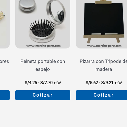
ores
Peineta portable con
Pizarra con Tripode d
espejo
madera
go
Rango
Rango
S/
4.25
-
S/
7.70
S/
5.62
-
S/
9.21
V
+IGV
+IGV
de
de
ios:
precios:
precios
Cotizar
Cotizar
de
desde
desde
34
S/4.25
S/5.62
Este
Este
a
hasta
hasta
o
producto
producto
82
S/7.70
S/9.21
tiene
tiene