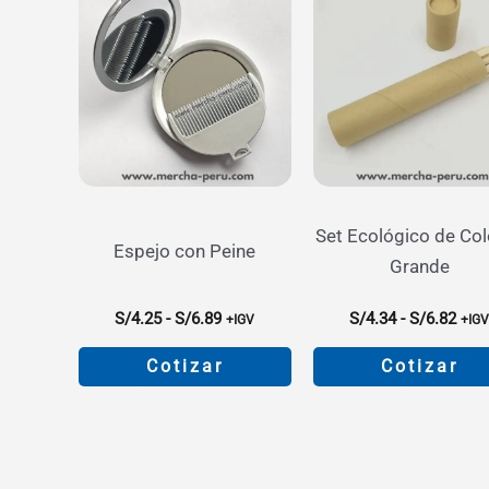
Set Ecológico de Col
Espejo con Peine
Grande
Rango
Ran
S/
4.25
-
S/
6.89
S/
4.34
-
S/
6.82
+IGV
+IG
de
de
precios:
prec
Cotizar
Cotizar
desde
des
S/4.25
S/4.
Este
Este
hasta
hast
producto
product
S/6.89
S/6.
tiene
tiene