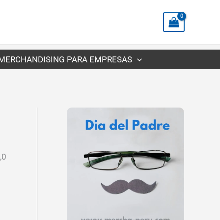
precios:
desde
S/9.04
hasta
MERCHANDISING PARA EMPRESAS
S/11.78
,0