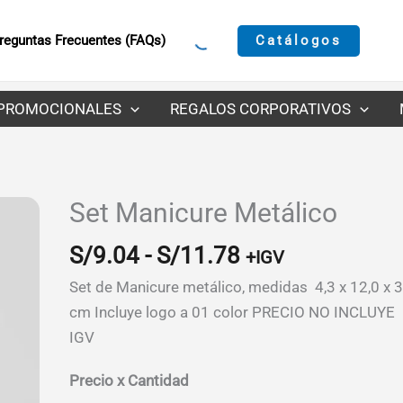
Catálogos
reguntas Frecuentes (FAQs)
PROMOCIONALES
REGALOS CORPORATIVOS
Set Manicure Metálico
Rango
S/
9.04
-
S/
11.78
+IGV
de
Set de Manicure metálico, medidas 4,3 x 12,0 x 3
precios:
cm Incluye logo a 01 color PRECIO NO INCLUYE
desde
IGV
S/9.04
hasta
Precio x Cantidad