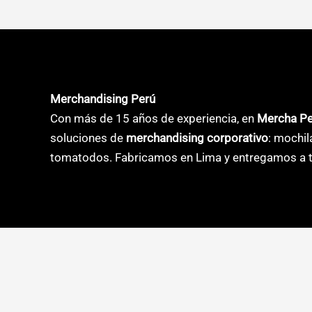
múltiples
múltiple
variantes.
variante
Las
Las
opciones
opcione
se
se
Merchandising Perú
pueden
pueden
Con más de 15 años de experiencia, en
Mercha P
elegir
elegir
soluciones de
merchandising corporativo
: mochil
en
en
tomatodos. Fabricamos en Lima y entregamos a t
la
la
página
página
de
de
producto
product