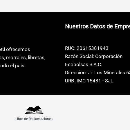
s
múltiples
múltiples
s.
variantes.
variantes.
Las
Las
Nuestros Datos de Empr
s
opciones
opciones
se
se
pueden
pueden
RUC: 20615381943
erú
ofrecemos
elegir
elegir
Razón Social: Corporación
as, morrales, libretas,
en
en
Ecobolsas S.A.C.
odo el país
la
la
Dirección: Jr. Los Minerales 
página
página
URB. IMC 15431 - SJL
de
de
o
producto
producto
Libro de Reclamaciones