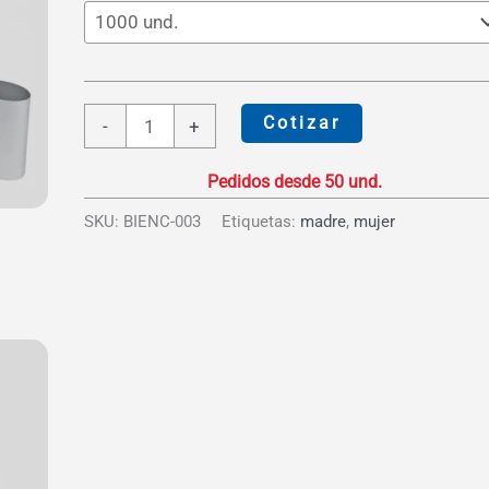
S/11.78
Set
Cotizar
-
+
Manicure
Metálico
cantidad
SKU:
BIENC-003
Etiquetas:
madre
,
mujer